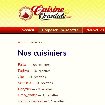
Accueil
Proposer une recette
Nouvelles 
Accueil
›
Cuisiniers
Nos cuisiniers
Falla
— 103 recettes
Fadwa
— 97 recettes
zika
— 80 recettes
Schaima
— 60 recettes
Berytus
— 40 recettes
Omo_chakir
— 33 recettes
soniatunisienne
— 17 recettes