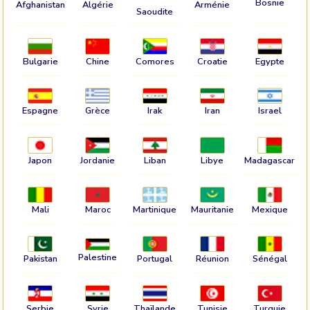
Bosnie
Afghanistan
Algérie
Arménie
Saoudite
Bulgarie
Chine
Comores
Croatie
Egypte
Espagne
Grèce
Irak
Iran
Israel
Japon
Jordanie
Liban
Libye
Madagascar
Mali
Maroc
Martinique
Mauritanie
Mexique
Palestine
Pakistan
Portugal
Réunion
Sénégal
Serbie
Syrie
Thaïlande
Tunisie
Turquie