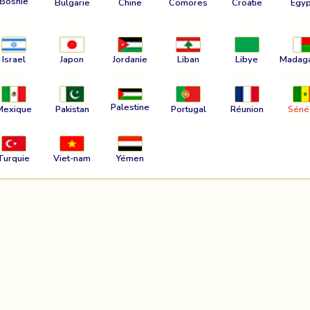
Bosnie
Bulgarie
Chine
Comores
Croatie
Egyp
Israel
Japon
Jordanie
Liban
Libye
Madag
Palestine
Mexique
Pakistan
Portugal
Réunion
Séné
Turquie
Viet-nam
Yémen