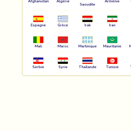
Afghanistan
Algérie
Arménie
Saoudite
Espagne
Grèce
Irak
Iran
Mali
Maroc
Martinique
Mauritanie
Serbie
Syrie
Thaïlande
Tunisie