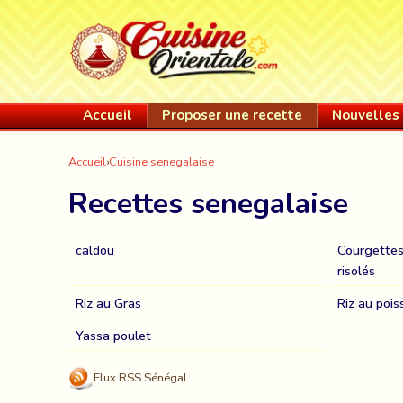
Accueil
Proposer une recette
Nouvelles 
Accueil
›
Cuisine senegalaise
Recettes senegalaise
caldou
Courgettes
risolés
Riz au Gras
Riz au pois
Yassa poulet
Flux RSS Sénégal