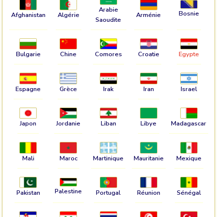
Arabie
Bosnie
Afghanistan
Algérie
Arménie
Saoudite
Bulgarie
Chine
Comores
Croatie
Egypte
Espagne
Grèce
Irak
Iran
Israel
Japon
Jordanie
Liban
Libye
Madagascar
Mali
Maroc
Martinique
Mauritanie
Mexique
Palestine
Pakistan
Portugal
Réunion
Sénégal