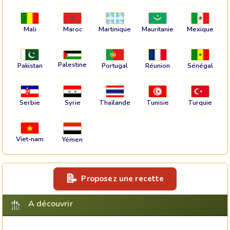
Mali
Maroc
Martinique
Mauritanie
Mexique
Palestine
Pakistan
Portugal
Réunion
Sénégal
Serbie
Syrie
Thaïlande
Tunisie
Turquie
Viet-nam
Yémen
Proposez une recette
A découvrir