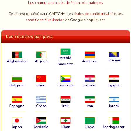
Les champs marqués de * sont obligatoires
Ce site est protégé par reCAPTCHA. Les
règles de confidentialité
et les
conditions d'utilisation
de Google s'appliquent.
Les recettes par pays
Arabie
Bosnie
Afghanistan
Algérie
Arménie
Saoudite
Bulgarie
Chine
Comores
Croatie
Egypte
Espagne
Grèce
Irak
Iran
Israel
Japon
Jordanie
Liban
Libye
Madagascar