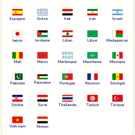
Espagne
Grèce
Irak
Iran
Israel
Japon
Jordanie
Liban
Libye
Madagascar
Mali
Maroc
Martinique
Mauritanie
Mexique
Palestine
Pakistan
Portugal
Réunion
Sénégal
Serbie
Syrie
Thaïlande
Tunisie
Turquie
Viet-nam
Yémen