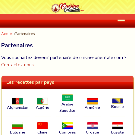
Accueil
›
Partenaires
Partenaires
Vous souhaitez devenir partenaire de cuisine-orientale.com ?
Contactez-nous
.
Les recettes par pays
Arabie
Bosnie
Afghanistan
Algérie
Arménie
Saoudite
Bulgarie
Chine
Comores
Croatie
Egypte