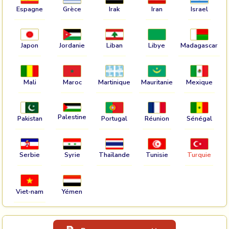
Espagne
Grèce
Irak
Iran
Israel
Japon
Jordanie
Liban
Libye
Madagascar
Mali
Maroc
Martinique
Mauritanie
Mexique
Palestine
Pakistan
Portugal
Réunion
Sénégal
Serbie
Syrie
Thaïlande
Tunisie
Turquie
Viet-nam
Yémen