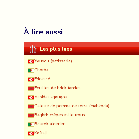
À lire aussi
Les plus lues
Youyou (patisserie)
Chorba
Fricassé
Feuilles de brick farçies
Assidat zgougou
Galette de pomme de terre (mahkoda)
Baghrir crêpes mille trous
Bourek algerien
Keftaji