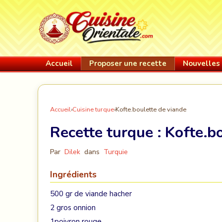
Accueil
Proposer une recette
Nouvelles 
Accueil
›
Cuisine turque
›
Kofte.boulette de viande
Recette turque :
Kofte.b
Par
Dilek
dans
Turquie
Ingrédients
500 gr de viande hacher
2 gros onnion
1poivron rouge