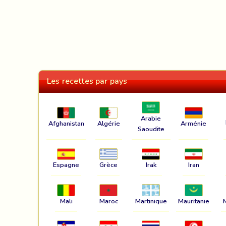
Les recettes par pays
Arabie
Afghanistan
Algérie
Arménie
Saoudite
Espagne
Grèce
Irak
Iran
Mali
Maroc
Martinique
Mauritanie