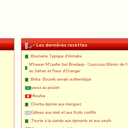
Les dernières recettes
Bounaïne Typique d'Annaba
M'hawer M'zaafer bel Bnedaqs- Couscous Bônois de F
au Safran et Fleur d'Oranger
Brika- Bourek annabi authentique
yassa au poulet
Mlouhia
Chorba épicée aux merguez
Gâteau aux miel et aux fruits confits
Tourte à la viande aux épinards et aux oeufs