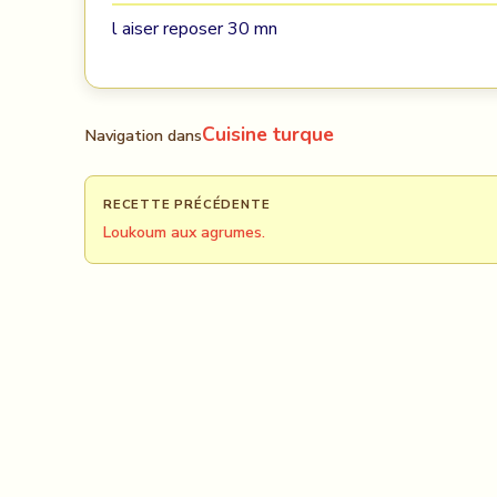
l aiser reposer 30 mn
Cuisine turque
Navigation dans
RECETTE PRÉCÉDENTE
Loukoum aux agrumes.