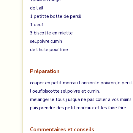
de l ail
1 petitte botte de persil
1 oeuf
3 biscotte en miette
sel,poivre,cumin
de l huile pour frire
Préparation
couper en petit morcau l onnion,le poivron,le persil
l oeuf,biscotte,sel,poivre et cumin.
melanger le tous j usqua ne pas coller a vos mains.
puis prendre des petit morcaux et les faire frire.
Commentaires et conseils