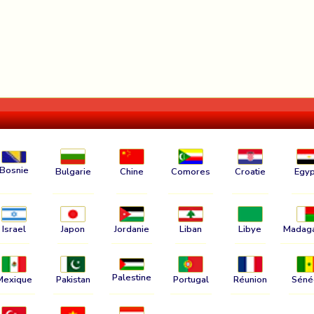
Bosnie
Bulgarie
Chine
Comores
Croatie
Egyp
Israel
Japon
Jordanie
Liban
Libye
Madag
Palestine
Mexique
Pakistan
Portugal
Réunion
Séné