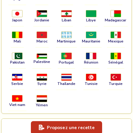
Japon
Jordanie
Liban
Libye
Madagascar
Mali
Maroc
Martinique
Mauritanie
Mexique
Palestine
Pakistan
Portugal
Réunion
Sénégal
Serbie
Syrie
Thaïlande
Tunisie
Turquie
Viet-nam
Yémen
Proposez une recette