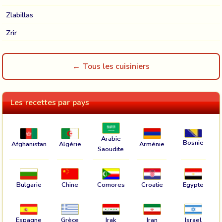
Zlabillas
Zrir
← Tous les cuisiniers
Les recettes par pays
Arabie
Bosnie
Afghanistan
Algérie
Arménie
Saoudite
Bulgarie
Chine
Comores
Croatie
Egypte
Espagne
Grèce
Irak
Iran
Israel