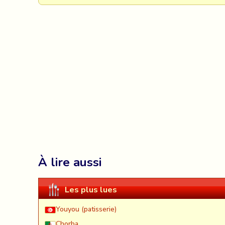
À lire aussi
Les plus lues
Youyou (patisserie)
Chorba