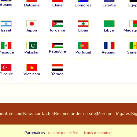
Bosnie
Bulgarie
Chine
Comores
Croatie
Egyp
Israel
Japon
Jordanie
Liban
Libye
Madag
Palestine
Mexique
Pakistan
Portugal
Réunion
Séné
Turquie
Viet-nam
Yémen
rientale.com
|
Nous contacter
|
Recommander ce site
|
Mentions légales
|
Si
Partenaires :
cuisine pas chère
—
trucs de maman