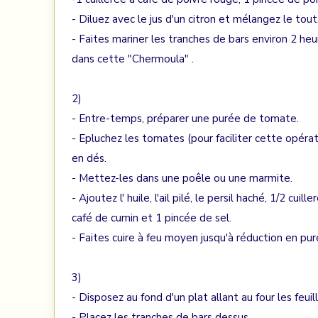
- Diluez avec le jus d'un citron et mélangez le tout
- Faites mariner les tranches de bars environ 2 heu
dans cette "Chermoula" .
2)
- Entre-temps, préparer une purée de tomate.
- Epluchez les tomates (pour faciliter cette opéra
en dés.
- Mettez-les dans une poêle ou une marmite.
- Ajoutez l' huile, l'ail pilé, le persil haché, 1/2 cu
café de cumin et 1 pincée de sel.
- Faites cuire à feu moyen jusqu'à réduction en pu
3)
- Disposez au fond d'un plat allant au four les feuil
- Placez les tranches de bars dessus.