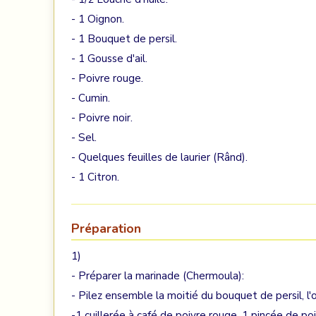
- 1 Oignon.
- 1 Bouquet de persil.
- 1 Gousse d'ail.
- Poivre rouge.
- Cumin.
- Poivre noir.
- Sel.
- Quelques feuilles de laurier (Rând).
- 1 Citron.
Préparation
1)
- Préparer la marinade (Chermoula):
- Pilez ensemble la moitié du bouquet de persil, l'
-1 cuillerée à café de poivre rouge, 1 pincée de poi