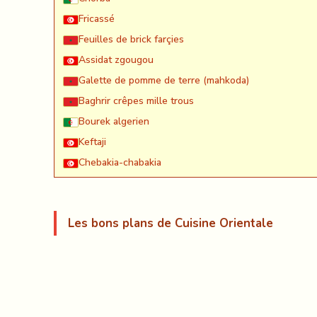
Fricassé
Feuilles de brick farçies
Assidat zgougou
Galette de pomme de terre (mahkoda)
Baghrir crêpes mille trous
Bourek algerien
Keftaji
Chebakia-chabakia
Les bons plans de Cuisine Orientale