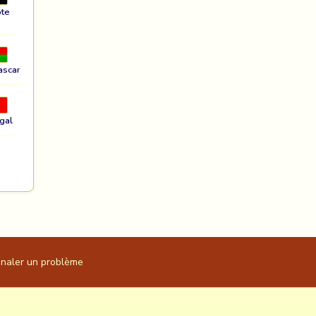
te
ascar
gal
gnaler un problème