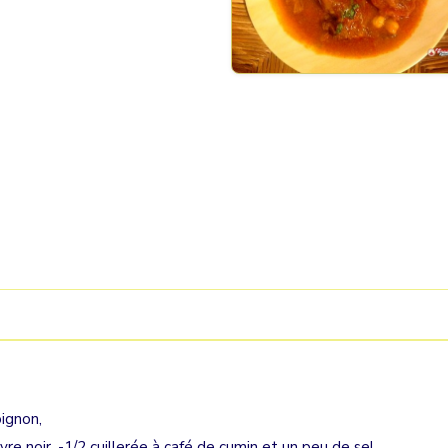
oignon,
vre noir, -1/2 cuillerée à café de cumin et un peu de sel.