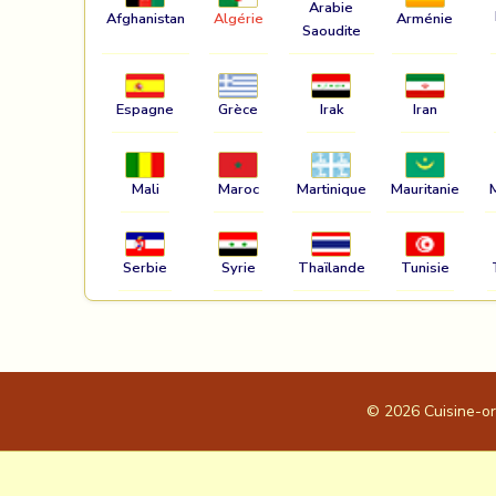
Arabie
Afghanistan
Algérie
Arménie
Saoudite
Espagne
Grèce
Irak
Iran
Mali
Maroc
Martinique
Mauritanie
Serbie
Syrie
Thaïlande
Tunisie
© 2026
Cuisine-o