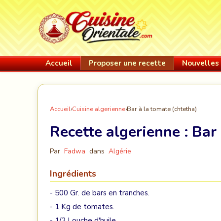
Accueil
Proposer une recette
Nouvelles 
Accueil
›
Cuisine algerienne
›
Bar à la tomate (chtetha)
Recette algerienne :
Bar 
Par
Fadwa
dans
Algérie
Ingrédients
- 500 Gr. de bars en tranches.
- 1 Kg de tomates.
- 1/2 Louche d'huile.