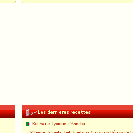
Les dernières recettes
Bounaïne Typique d'Annaba
M'hawer M'zaafer bel Bnedaqs- Couscous Bônois de F