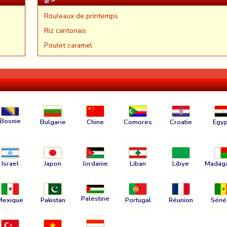
Rouleaux de printemps
Riz cantonais
Poulet caramel
Bosnie
Bulgarie
Chine
Comores
Croatie
Egyp
Israel
Japon
Jordanie
Liban
Libye
Madag
Palestine
Mexique
Pakistan
Portugal
Réunion
Séné