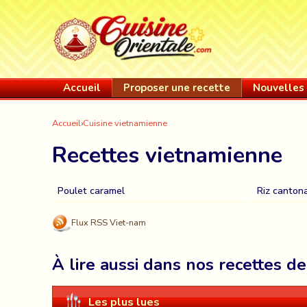
Accueil
Proposer une recette
Nouvelles 
Accueil
›
Cuisine vietnamienne
Recettes vietnamienne
Poulet caramel
Riz cantona
Flux RSS Viet-nam
À lire aussi dans nos recettes d
Les plus lues