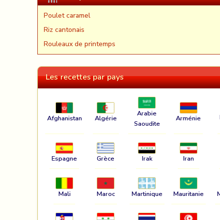
Poulet caramel
Riz cantonais
Rouleaux de printemps
Les recettes par pays
Arabie
Afghanistan
Algérie
Arménie
Saoudite
Espagne
Grèce
Irak
Iran
Mali
Maroc
Martinique
Mauritanie