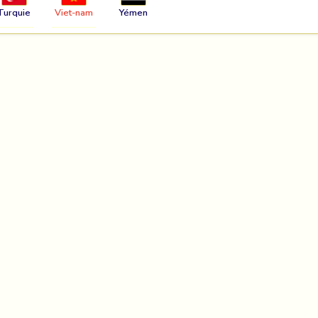
Turquie
Viet-nam
Yémen