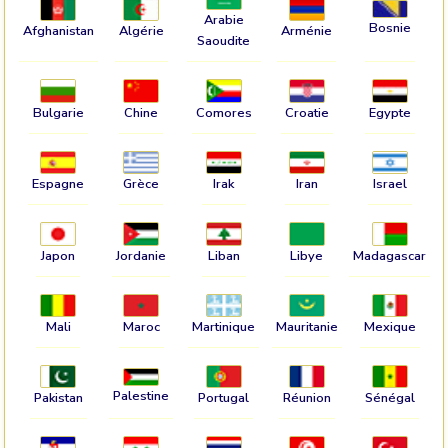
Arabie
Bosnie
Afghanistan
Algérie
Arménie
Saoudite
Bulgarie
Chine
Comores
Croatie
Egypte
Espagne
Grèce
Irak
Iran
Israel
Japon
Jordanie
Liban
Libye
Madagascar
Mali
Maroc
Martinique
Mauritanie
Mexique
Palestine
Pakistan
Portugal
Réunion
Sénégal