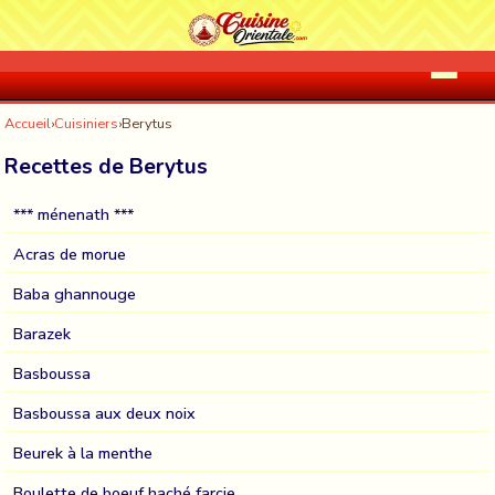
Accueil
›
Cuisiniers
›
Berytus
Recettes de Berytus
*** ménenath ***
Acras de morue
Baba ghannouge
Barazek
Basboussa
Basboussa aux deux noix
Beurek à la menthe
Boulette de boeuf haché farcie