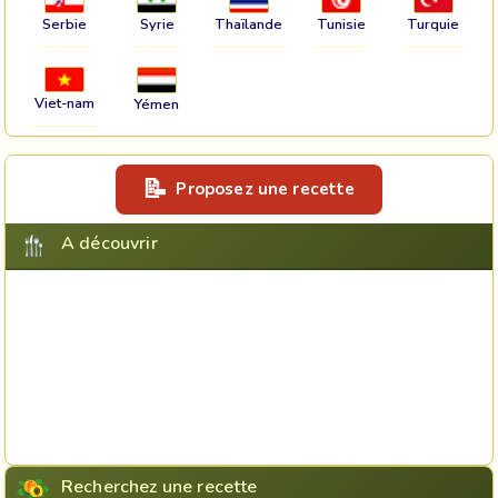
Serbie
Syrie
Thaïlande
Tunisie
Turquie
Viet-nam
Yémen
Proposez une recette
A découvrir
Recherchez une recette