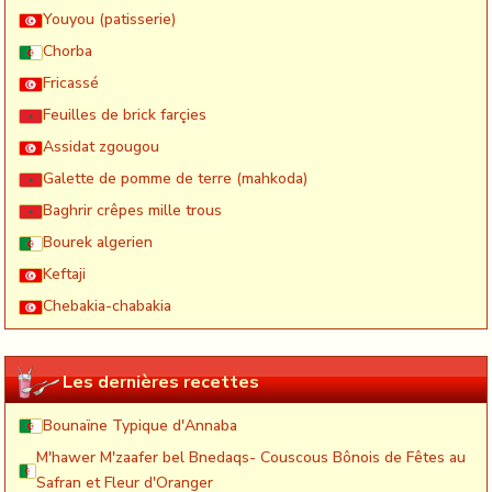
Youyou (patisserie)
Chorba
Fricassé
Feuilles de brick farçies
Assidat zgougou
Galette de pomme de terre (mahkoda)
Baghrir crêpes mille trous
Bourek algerien
Keftaji
Chebakia-chabakia
Les dernières recettes
Bounaïne Typique d'Annaba
M'hawer M'zaafer bel Bnedaqs- Couscous Bônois de Fêtes au
Safran et Fleur d'Oranger