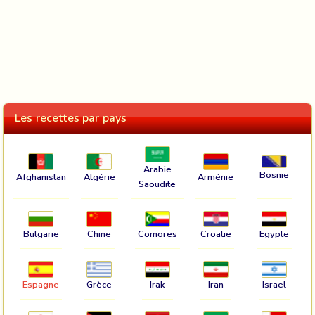
Les recettes par pays
Arabie
Bosnie
Afghanistan
Algérie
Arménie
Saoudite
Bulgarie
Chine
Comores
Croatie
Egypte
Espagne
Grèce
Irak
Iran
Israel