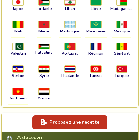
Japon
Jordanie
Liban
Libye
Madagascar
Mali
Maroc
Martinique
Mauritanie
Mexique
Palestine
Pakistan
Portugal
Réunion
Sénégal
Serbie
Syrie
Thaïlande
Tunisie
Turquie
Viet-nam
Yémen
Proposez une recette
A découvrir