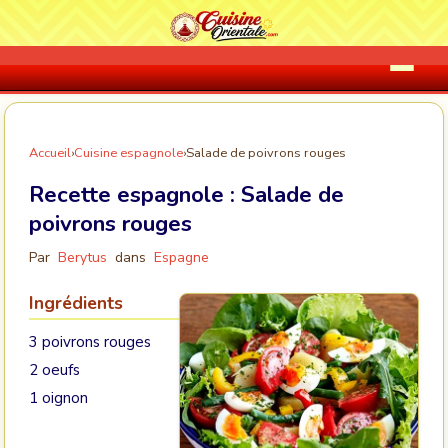
Accueil
›
Cuisine espagnole
›
Salade de poivrons rouges
Recette espagnole :
Salade de
poivrons rouges
Par
Berytus
dans
Espagne
Ingrédients
3 poivrons rouges
2 oeufs
1 oignon