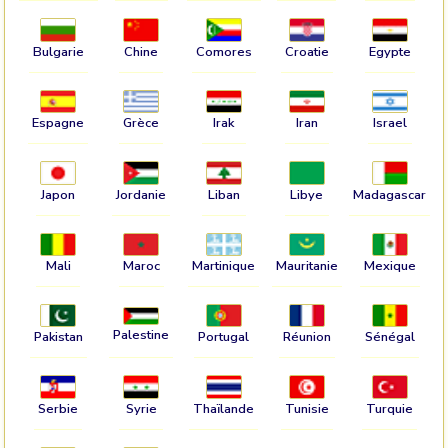
Bulgarie
Chine
Comores
Croatie
Egypte
Espagne
Grèce
Irak
Iran
Israel
Japon
Jordanie
Liban
Libye
Madagascar
Mali
Maroc
Martinique
Mauritanie
Mexique
Palestine
Pakistan
Portugal
Réunion
Sénégal
Serbie
Syrie
Thaïlande
Tunisie
Turquie