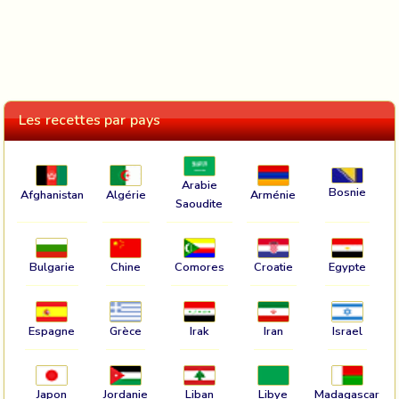
Les recettes par pays
Arabie
Bosnie
Afghanistan
Algérie
Arménie
Saoudite
Bulgarie
Chine
Comores
Croatie
Egypte
Espagne
Grèce
Irak
Iran
Israel
Japon
Jordanie
Liban
Libye
Madagascar