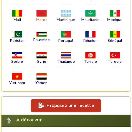
Mali
Maroc
Martinique
Mauritanie
Mexique
Palestine
Pakistan
Portugal
Réunion
Sénégal
Serbie
Syrie
Thaïlande
Tunisie
Turquie
Viet-nam
Yémen
Proposez une recette
A découvrir