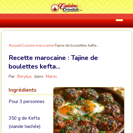
Accueil
›
Cuisine marocaine
›
Tajine de boulettes kefta...
Recette marocaine :
Tajine de
boulettes kefta...
Par
Berytus
dans
Maroc
Ingrédients
Pour 3 personnes
350 g de Kefta
(viande hachée)