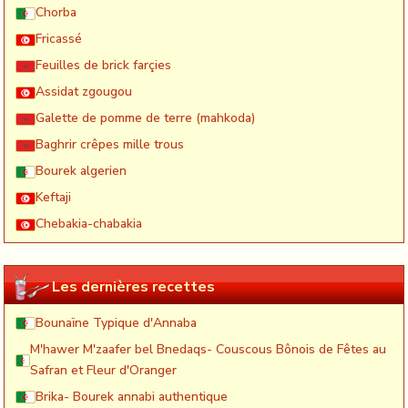
Chorba
Fricassé
Feuilles de brick farçies
Assidat zgougou
Galette de pomme de terre (mahkoda)
Baghrir crêpes mille trous
Bourek algerien
Keftaji
Chebakia-chabakia
Les dernières recettes
Bounaïne Typique d'Annaba
M'hawer M'zaafer bel Bnedaqs- Couscous Bônois de Fêtes au
Safran et Fleur d'Oranger
Brika- Bourek annabi authentique