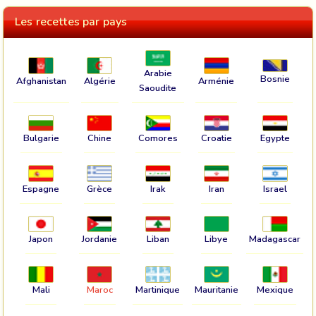
Les recettes par pays
Arabie
Bosnie
Afghanistan
Algérie
Arménie
Saoudite
Bulgarie
Chine
Comores
Croatie
Egypte
Espagne
Grèce
Irak
Iran
Israel
Japon
Jordanie
Liban
Libye
Madagascar
Mali
Maroc
Martinique
Mauritanie
Mexique