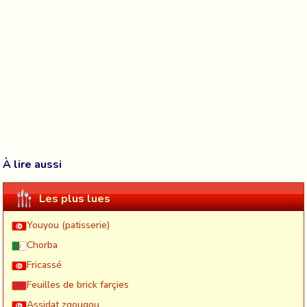
À lire aussi
Les plus lues
Youyou (patisserie)
Chorba
Fricassé
Feuilles de brick farçies
Assidat zgougou