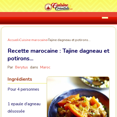
Accueil
›
Cuisine marocaine
›
Tajine dagneau et potirons...
Recette marocaine :
Tajine dagneau et
potirons...
Par
Berytus
dans
Maroc
Ingrédients
Pour 4 personnes
1 epaule d'agneau
désossée