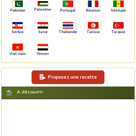
Palestine
Pakistan
Portugal
Réunion
Sénégal
Serbie
Syrie
Thaïlande
Tunisie
Turquie
Viet-nam
Yémen
Proposez une recette
A découvrir