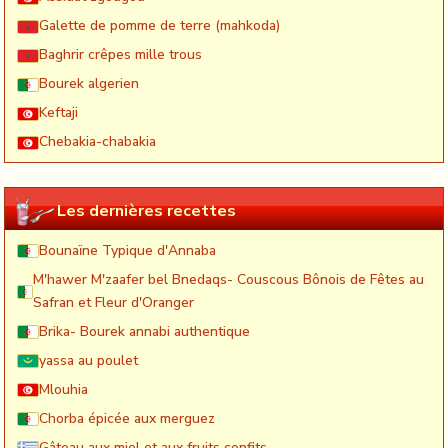
Galette de pomme de terre (mahkoda)
Baghrir crêpes mille trous
Bourek algerien
Keftaji
Chebakia-chabakia
Les dernières recettes
Bounaïne Typique d'Annaba
M'hawer M'zaafer bel Bnedaqs- Couscous Bônois de Fêtes au
Safran et Fleur d'Oranger
Brika- Bourek annabi authentique
yassa au poulet
Mlouhia
Chorba épicée aux merguez
Gâteau aux miel et aux fruits confits