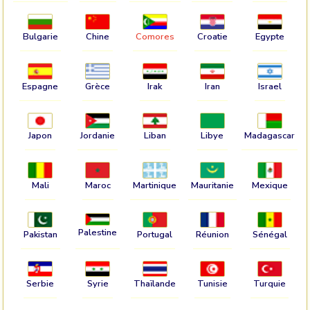
Bulgarie
Chine
Comores
Croatie
Egypte
Espagne
Grèce
Irak
Iran
Israel
Japon
Jordanie
Liban
Libye
Madagascar
Mali
Maroc
Martinique
Mauritanie
Mexique
Palestine
Pakistan
Portugal
Réunion
Sénégal
Serbie
Syrie
Thaïlande
Tunisie
Turquie