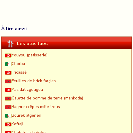
À lire aussi
Les plus lues
Youyou (patisserie)
Chorba
Fricassé
Feuilles de brick farçies
Assidat zgougou
Galette de pomme de terre (mahkoda)
Baghrir crêpes mille trous
Bourek algerien
Keftaji
Chebakia-chabakia