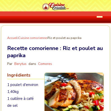
Accueil
›
Cuisine comorienne
›
Riz et poulet au paprika
Recette comorienne :
Riz et poulet au
paprika
Par
Berytus
dans
Comores
Ingrédients
1 poulet d'environ
1,40kg
1 cuillère à café
de sel