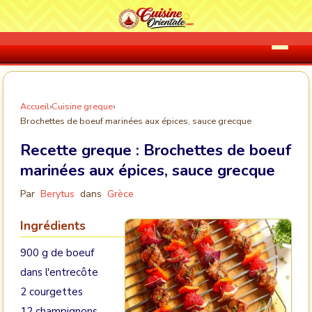
Accueil
›
Cuisine greque
›
Brochettes de boeuf marinées aux épices, sauce grecque
Recette greque :
Brochettes de boeuf
marinées aux épices, sauce grecque
Par
Berytus
dans
Grèce
Ingrédients
900 g de boeuf
dans l'entrecôte
2 courgettes
12 champignons