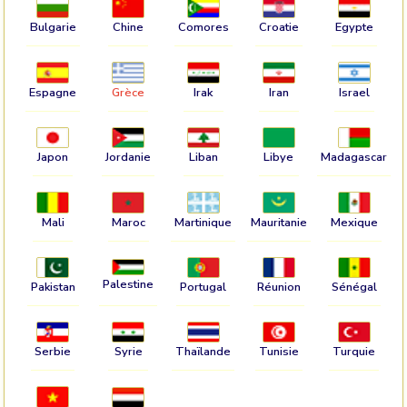
Bulgarie
Chine
Comores
Croatie
Egypte
Espagne
Grèce
Irak
Iran
Israel
Japon
Jordanie
Liban
Libye
Madagascar
Mali
Maroc
Martinique
Mauritanie
Mexique
Palestine
Pakistan
Portugal
Réunion
Sénégal
Serbie
Syrie
Thaïlande
Tunisie
Turquie