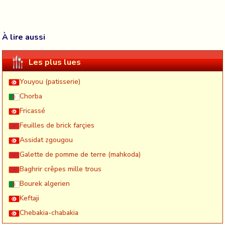
À lire aussi
Les plus lues
Youyou (patisserie)
Chorba
Fricassé
Feuilles de brick farçies
Assidat zgougou
Galette de pomme de terre (mahkoda)
Baghrir crêpes mille trous
Bourek algerien
Keftaji
Chebakia-chabakia