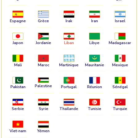
Espagne
Grèce
Irak
Iran
Israel
Japon
Jordanie
Liban
Libye
Madagascar
Mali
Maroc
Martinique
Mauritanie
Mexique
Palestine
Pakistan
Portugal
Réunion
Sénégal
Serbie
Syrie
Thaïlande
Tunisie
Turquie
Viet-nam
Yémen