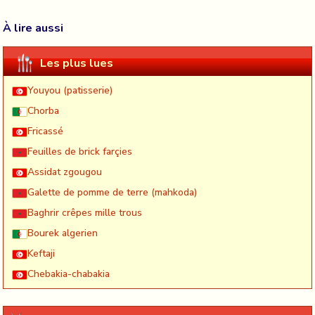
À lire aussi
Les plus lues
Youyou (patisserie)
Chorba
Fricassé
Feuilles de brick farçies
Assidat zgougou
Galette de pomme de terre (mahkoda)
Baghrir crêpes mille trous
Bourek algerien
Keftaji
Chebakia-chabakia