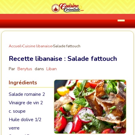
Accueil
›
Cuisine libanaise
›
Salade fattouch
Recette libanaise :
Salade fattouch
Par
Berytus
dans
Liban
Ingrédients
Salade romaine 2
Vinaigre de vin 2
c. soupe
Huile dolive 1/2
verre