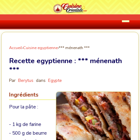
Accueil
›
Cuisine egyptienne
›
*** ménenath ***
Recette egyptienne :
*** ménenath
***
Par
Berytus
dans
Egypte
Ingrédients
Pour la pâte :
- 1 kg de farine
- 500 g de beurre