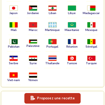
Japon
Jordanie
Liban
Libye
Madagascar
Mali
Maroc
Martinique
Mauritanie
Mexique
Palestine
Pakistan
Portugal
Réunion
Sénégal
Serbie
Syrie
Thaïlande
Tunisie
Turquie
Viet-nam
Yémen
Proposez une recette