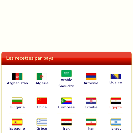
Les recettes par pays
Arabie
Bosnie
Afghanistan
Algérie
Arménie
Saoudite
Bulgarie
Chine
Comores
Croatie
Egypte
Espagne
Grèce
Irak
Iran
Israel