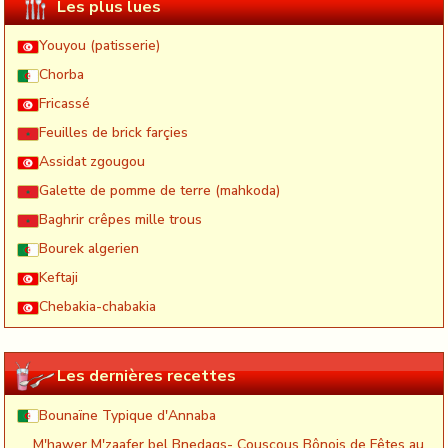
Les plus lues
Youyou (patisserie)
Chorba
Fricassé
Feuilles de brick farçies
Assidat zgougou
Galette de pomme de terre (mahkoda)
Baghrir crêpes mille trous
Bourek algerien
Keftaji
Chebakia-chabakia
Les dernières recettes
Bounaïne Typique d'Annaba
M'hawer M'zaafer bel Bnedaqs- Couscous Bônois de Fêtes au