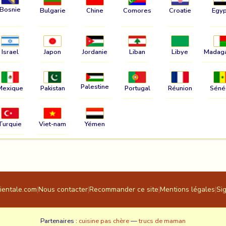
Bosnie
Bulgarie
Chine
Comores
Croatie
Egyp
Israel
Japon
Jordanie
Liban
Libye
Madag
Palestine
Mexique
Pakistan
Portugal
Réunion
Séné
Turquie
Viet-nam
Yémen
rientale.com
|
Nous contacter
|
Recommander ce site
|
Mentions légales
|
Si
Partenaires :
cuisine pas chère
—
trucs de maman