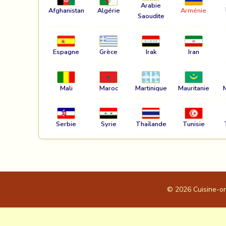
Arabie
Afghanistan
Algérie
Arménie
Saoudite
Espagne
Grèce
Irak
Iran
Mali
Maroc
Martinique
Mauritanie
Serbie
Syrie
Thaïlande
Tunisie
© 2026
Cuisine-o