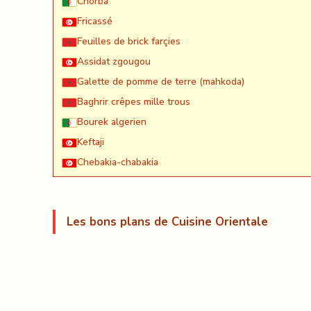
Chorba
Fricassé
Feuilles de brick farçies
Assidat zgougou
Galette de pomme de terre (mahkoda)
Baghrir crêpes mille trous
Bourek algerien
Keftaji
Chebakia-chabakia
Les bons plans de Cuisine Orientale