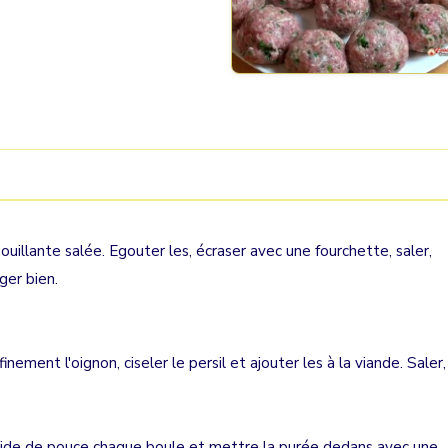
uillante salée. Egouter les, écraser avec une fourchette, saler,
nger bien.
nement l'oignon, ciseler le persil et ajouter les à la viande. Saler,
'aide de pouce chaque boule et mettre la purée dedans avec une