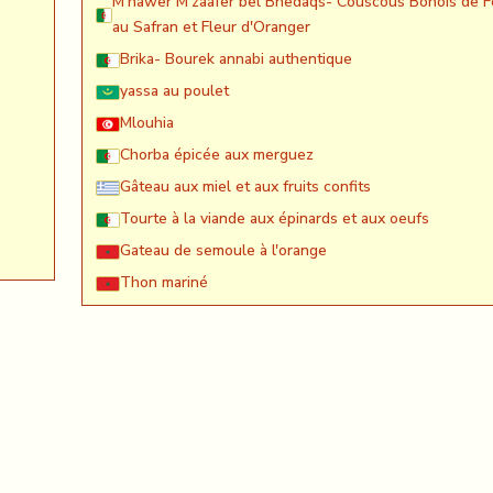
M'hawer M'zaafer bel Bnedaqs- Couscous Bônois de F
au Safran et Fleur d'Oranger
Brika- Bourek annabi authentique
yassa au poulet
Mlouhia
Chorba épicée aux merguez
Gâteau aux miel et aux fruits confits
Tourte à la viande aux épinards et aux oeufs
Gateau de semoule à l'orange
Thon mariné