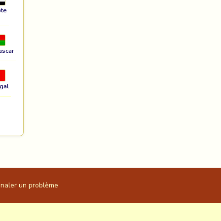
te
ascar
gal
gnaler un problème