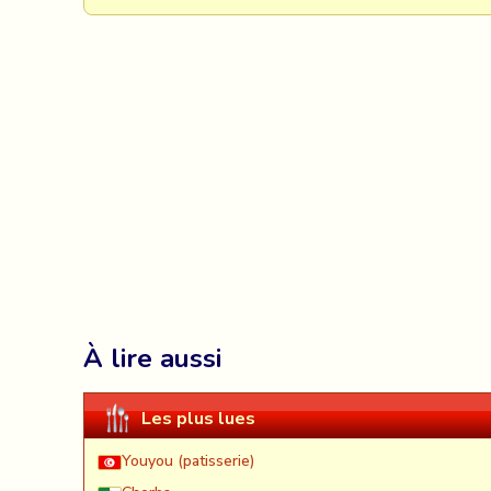
À lire aussi
Les plus lues
Youyou (patisserie)