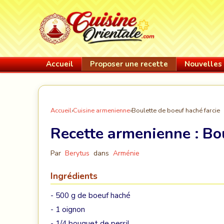
Accueil
Proposer une recette
Nouvelles 
Accueil
›
Cuisine armenienne
›
Boulette de boeuf haché farcie
Recette armenienne :
Bo
Par
Berytus
dans
Arménie
Ingrédients
- 500 g de boeuf haché
- 1 oignon
- 1/4 bouquet de persil