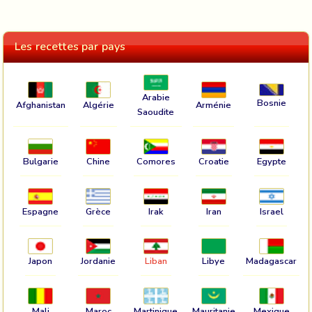
Les recettes par pays
Arabie
Bosnie
Afghanistan
Algérie
Arménie
Saoudite
Bulgarie
Chine
Comores
Croatie
Egypte
Espagne
Grèce
Irak
Iran
Israel
Japon
Jordanie
Liban
Libye
Madagascar
Mali
Maroc
Martinique
Mauritanie
Mexique