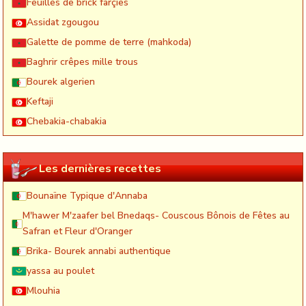
Feuilles de brick farçies
Assidat zgougou
Galette de pomme de terre (mahkoda)
Baghrir crêpes mille trous
Bourek algerien
Keftaji
Chebakia-chabakia
Les dernières recettes
Bounaïne Typique d'Annaba
M'hawer M'zaafer bel Bnedaqs- Couscous Bônois de Fêtes au
Safran et Fleur d'Oranger
Brika- Bourek annabi authentique
yassa au poulet
Mlouhia