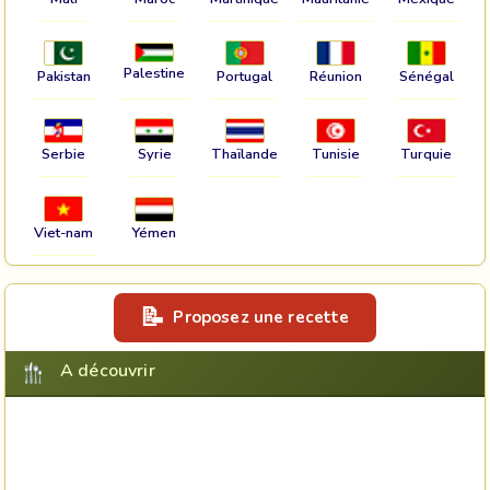
Palestine
Pakistan
Portugal
Réunion
Sénégal
Serbie
Syrie
Thaïlande
Tunisie
Turquie
Viet-nam
Yémen
Proposez une recette
A découvrir