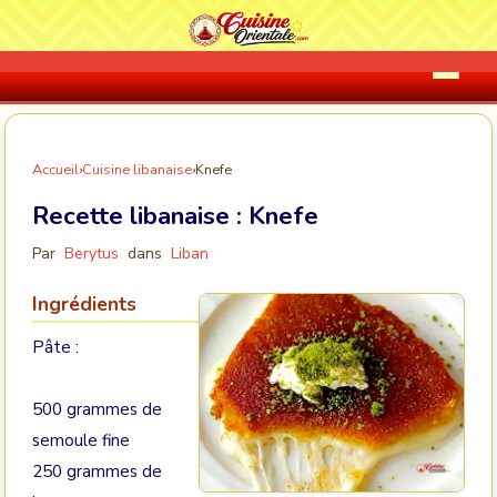
Accueil
›
Cuisine libanaise
›
Knefe
Recette libanaise :
Knefe
Par
Berytus
dans
Liban
Ingrédients
Pâte :
500 grammes de
semoule fine
250 grammes de