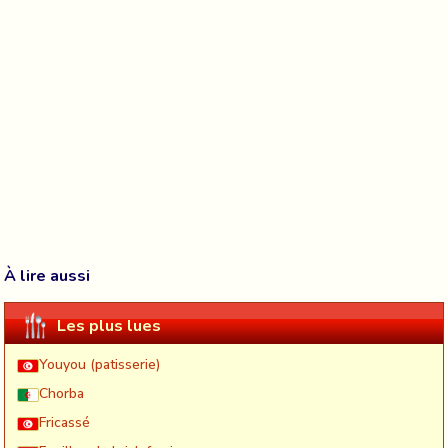
À lire aussi
Les plus lues
Youyou (patisserie)
Chorba
Fricassé