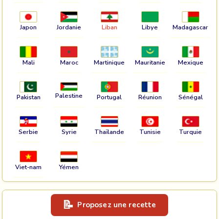
Japon
Jordanie
Liban
Libye
Madagascar
Mali
Maroc
Martinique
Mauritanie
Mexique
Palestine
Pakistan
Portugal
Réunion
Sénégal
Serbie
Syrie
Thaïlande
Tunisie
Turquie
Viet-nam
Yémen
Proposez une recette