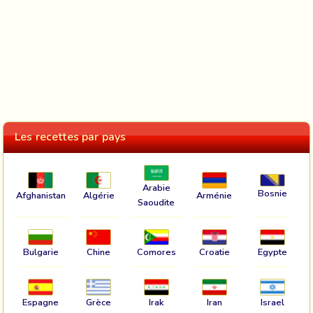
Les recettes par pays
Arabie
Bosnie
Afghanistan
Algérie
Arménie
Saoudite
Bulgarie
Chine
Comores
Croatie
Egypte
Espagne
Grèce
Irak
Iran
Israel