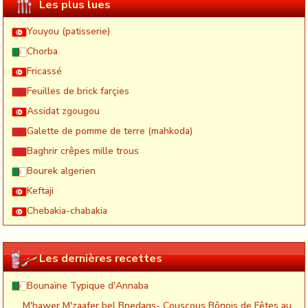
Les plus lues
Youyou (patisserie)
Chorba
Fricassé
Feuilles de brick farçies
Assidat zgougou
Galette de pomme de terre (mahkoda)
Baghrir crêpes mille trous
Bourek algerien
Keftaji
Chebakia-chabakia
Les dernières recettes
Bounaïne Typique d'Annaba
M'hawer M'zaafer bel Bnedaqs- Couscous Bônois de Fêtes au