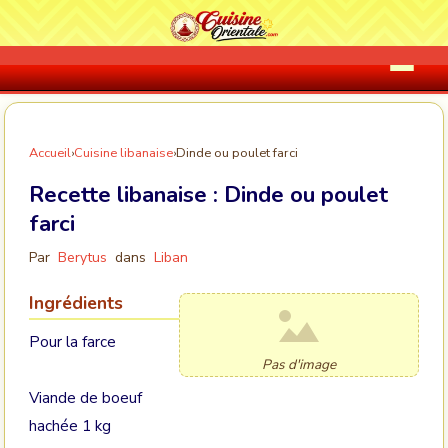
Accueil
›
Cuisine libanaise
›
Dinde ou poulet farci
Recette libanaise :
Dinde ou poulet
farci
Par
Berytus
dans
Liban
Ingrédients
Pour la farce
Pas d'image
Viande de boeuf
hachée 1 kg