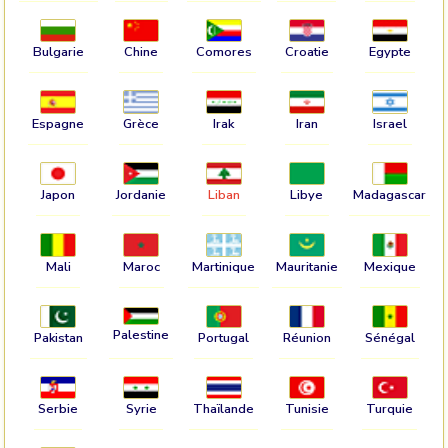
Bulgarie
Chine
Comores
Croatie
Egypte
Espagne
Grèce
Irak
Iran
Israel
Japon
Jordanie
Liban
Libye
Madagascar
Mali
Maroc
Martinique
Mauritanie
Mexique
Palestine
Pakistan
Portugal
Réunion
Sénégal
Serbie
Syrie
Thaïlande
Tunisie
Turquie