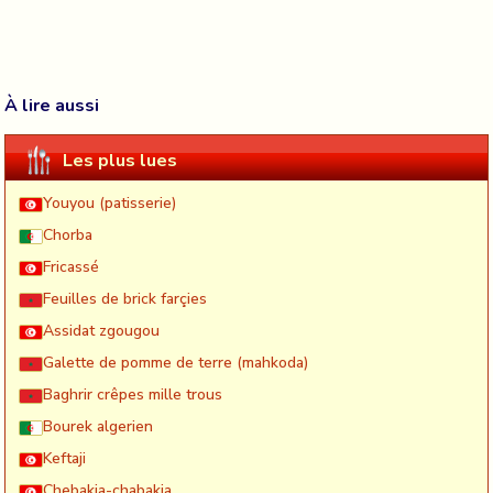
À lire aussi
Les plus lues
Youyou (patisserie)
Chorba
Fricassé
Feuilles de brick farçies
Assidat zgougou
Galette de pomme de terre (mahkoda)
Baghrir crêpes mille trous
Bourek algerien
Keftaji
Chebakia-chabakia