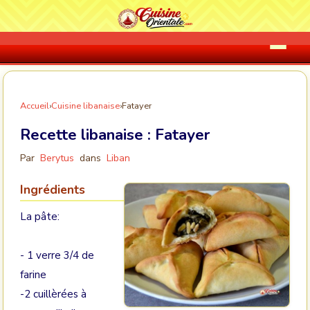
Accueil
›
Cuisine libanaise
›
Fatayer
Recette libanaise :
Fatayer
Par
Berytus
dans
Liban
Ingrédients
La pâte:
- 1 verre 3/4 de
farine
-2 cuillèrées à