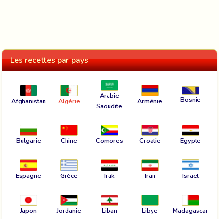
Les recettes par pays
Arabie
Bosnie
Afghanistan
Algérie
Arménie
Saoudite
Bulgarie
Chine
Comores
Croatie
Egypte
Espagne
Grèce
Irak
Iran
Israel
Japon
Jordanie
Liban
Libye
Madagascar