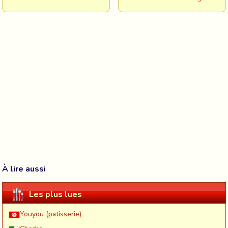
À lire aussi
Les plus lues
Youyou (patisserie)