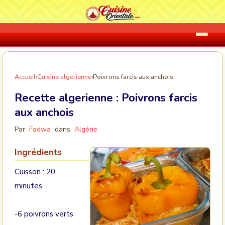
Accueil
›
Cuisine algerienne
›
Poivrons farcis aux anchois
Recette algerienne :
Poivrons farcis
aux anchois
Par
Fadwa
dans
Algérie
Ingrédients
Cuisson : 20
minutes
-6 poivrons verts