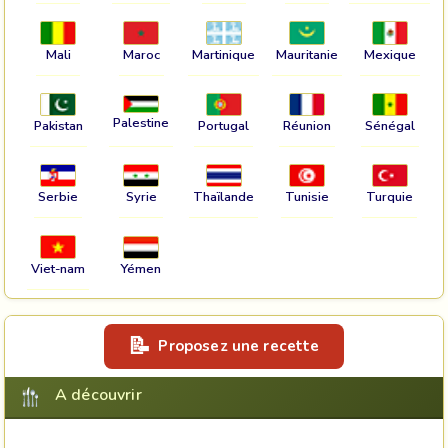
Mali
Maroc
Martinique
Mauritanie
Mexique
Palestine
Pakistan
Portugal
Réunion
Sénégal
Serbie
Syrie
Thaïlande
Tunisie
Turquie
Viet-nam
Yémen
Proposez une recette
A découvrir