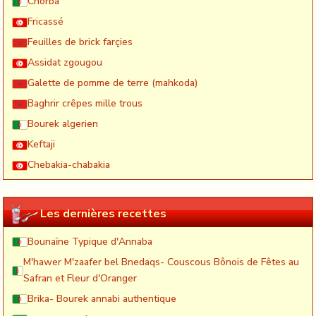
Chorba
Fricassé
Feuilles de brick farçies
Assidat zgougou
Galette de pomme de terre (mahkoda)
Baghrir crêpes mille trous
Bourek algerien
Keftaji
Chebakia-chabakia
Les dernières recettes
Bounaïne Typique d'Annaba
M'hawer M'zaafer bel Bnedaqs- Couscous Bônois de Fêtes au
Safran et Fleur d'Oranger
Brika- Bourek annabi authentique