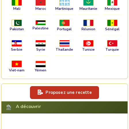
Mali
Maroc
Martinique
Mauritanie
Mexique
Palestine
Pakistan
Portugal
Réunion
Sénégal
Serbie
Syrie
Thaïlande
Tunisie
Turquie
Viet-nam
Yémen
Proposez une recette
A découvrir