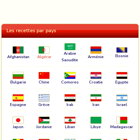
Les recettes par pays
Arabie
Bosnie
Afghanistan
Algérie
Arménie
Saoudite
Bulgarie
Chine
Comores
Croatie
Egypte
Espagne
Grèce
Irak
Iran
Israel
Japon
Jordanie
Liban
Libye
Madagascar