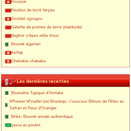
Fricassé
Feuilles de brick farçies
Assidat zgougou
Galette de pomme de terre (mahkoda)
Baghrir crêpes mille trous
Bourek algerien
Keftaji
Chebakia-chabakia
Les dernières recettes
Bounaïne Typique d'Annaba
M'hawer M'zaafer bel Bnedaqs- Couscous Bônois de Fêtes au
Safran et Fleur d'Oranger
Brika- Bourek annabi authentique
yassa au poulet