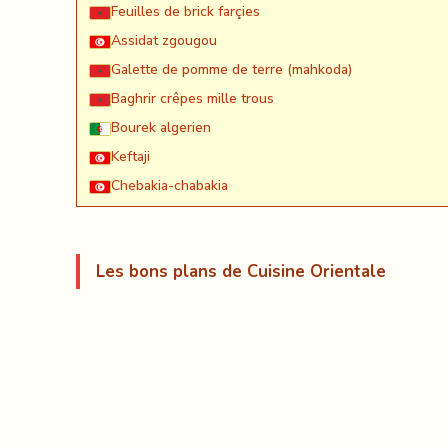
Feuilles de brick farçies
Assidat zgougou
Galette de pomme de terre (mahkoda)
Baghrir crêpes mille trous
Bourek algerien
Keftaji
Chebakia-chabakia
Les bons plans de Cuisine Orientale