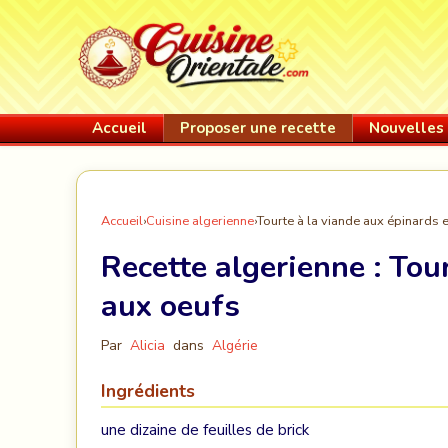
Accueil
Proposer une recette
Nouvelles 
Accueil
›
Cuisine algerienne
›
Tourte à la viande aux épinards 
Recette algerienne :
Tour
aux oeufs
Par
Alicia
dans
Algérie
Ingrédients
une dizaine de feuilles de brick