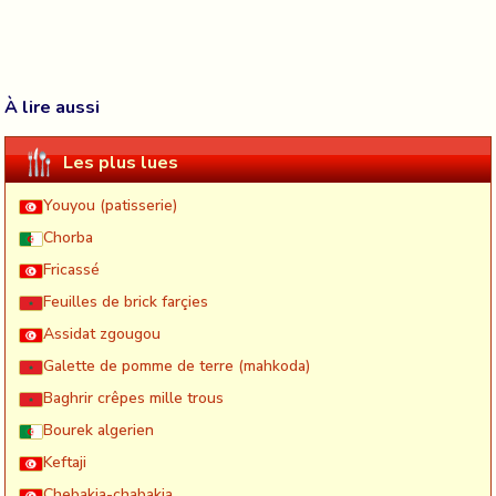
À lire aussi
Les plus lues
Youyou (patisserie)
Chorba
Fricassé
Feuilles de brick farçies
Assidat zgougou
Galette de pomme de terre (mahkoda)
Baghrir crêpes mille trous
Bourek algerien
Keftaji
Chebakia-chabakia