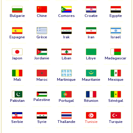
Bulgarie
Chine
Comores
Croatie
Egypte
Espagne
Grèce
Irak
Iran
Israel
Japon
Jordanie
Liban
Libye
Madagascar
Mali
Maroc
Martinique
Mauritanie
Mexique
Palestine
Pakistan
Portugal
Réunion
Sénégal
Serbie
Syrie
Thaïlande
Tunisie
Turquie