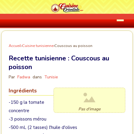
Accueil
›
Cuisine tunisienne
›
Couscous au poisson
Recette tunisienne :
Couscous au
poisson
Par
Fadwa
dans
Tunisie
Ingrédients
-150 g la tomate
Pas d'image
concentre
-3 poissons mérou
-500 mL (2 tasses) l'huile d'olives