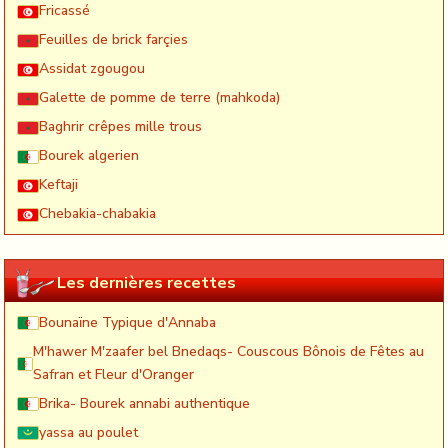
Fricassé
Feuilles de brick farçies
Assidat zgougou
Galette de pomme de terre (mahkoda)
Baghrir crêpes mille trous
Bourek algerien
Keftaji
Chebakia-chabakia
Les dernières recettes
Bounaïne Typique d'Annaba
M'hawer M'zaafer bel Bnedaqs- Couscous Bônois de Fêtes au
Safran et Fleur d'Oranger
Brika- Bourek annabi authentique
yassa au poulet