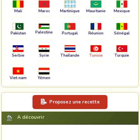
Mali
Maroc
Martinique
Mauritanie
Mexique
Palestine
Pakistan
Portugal
Réunion
Sénégal
Serbie
Syrie
Thaïlande
Tunisie
Turquie
Viet-nam
Yémen
Proposez une recette
A découvrir