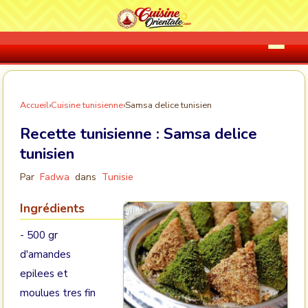
Accueil
›
Cuisine tunisienne
›
Samsa delice tunisien
Recette tunisienne :
Samsa delice
tunisien
Par
Fadwa
dans
Tunisie
Ingrédients
- 500 gr
d'amandes
epilees et
moulues tres fin