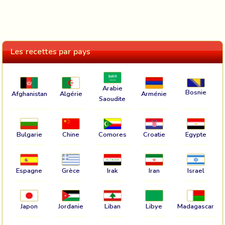
Les recettes par pays
Arabie
Bosnie
Afghanistan
Algérie
Arménie
Saoudite
Bulgarie
Chine
Comores
Croatie
Egypte
Espagne
Grèce
Irak
Iran
Israel
Japon
Jordanie
Liban
Libye
Madagascar