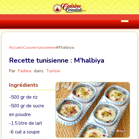
Accueil
›
Cuisine tunisienne
›
M'halbiya
Recette tunisienne :
M'halbiya
Par
Fadwa
dans
Tunisie
Ingrédients
-500 gr de riz
-500 gr de sucre
en poudre
-1.5 litre de lait
-6 cuil a soupe