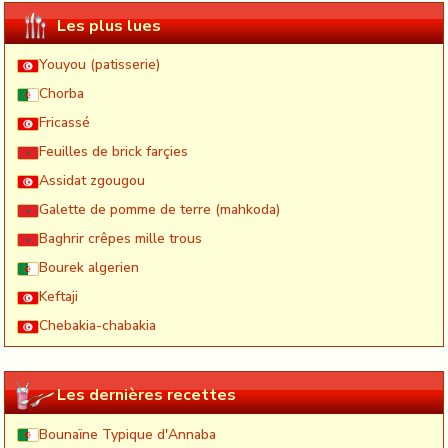
Les plus lues
Youyou (patisserie)
Chorba
Fricassé
Feuilles de brick farçies
Assidat zgougou
Galette de pomme de terre (mahkoda)
Baghrir crêpes mille trous
Bourek algerien
Keftaji
Chebakia-chabakia
Les dernières recettes
Bounaïne Typique d'Annaba