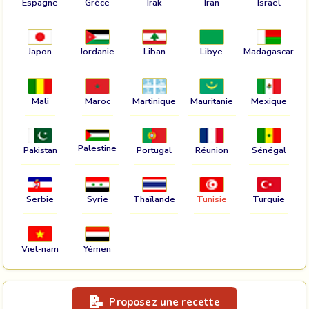
Espagne
Grèce
Irak
Iran
Israel
Japon
Jordanie
Liban
Libye
Madagascar
Mali
Maroc
Martinique
Mauritanie
Mexique
Palestine
Pakistan
Portugal
Réunion
Sénégal
Serbie
Syrie
Thaïlande
Tunisie
Turquie
Viet-nam
Yémen
Proposez une recette