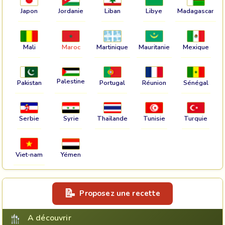
Japon
Jordanie
Liban
Libye
Madagascar
Mali
Maroc
Martinique
Mauritanie
Mexique
Palestine
Pakistan
Portugal
Réunion
Sénégal
Serbie
Syrie
Thaïlande
Tunisie
Turquie
Viet-nam
Yémen
Proposez une recette
A découvrir