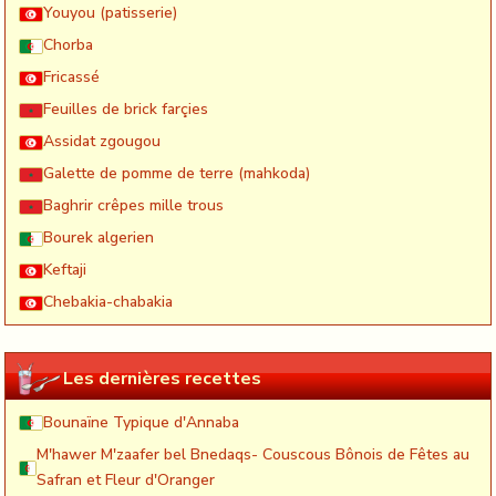
Youyou (patisserie)
Chorba
Fricassé
Feuilles de brick farçies
Assidat zgougou
Galette de pomme de terre (mahkoda)
Baghrir crêpes mille trous
Bourek algerien
Keftaji
Chebakia-chabakia
Les dernières recettes
Bounaïne Typique d'Annaba
M'hawer M'zaafer bel Bnedaqs- Couscous Bônois de Fêtes au
Safran et Fleur d'Oranger