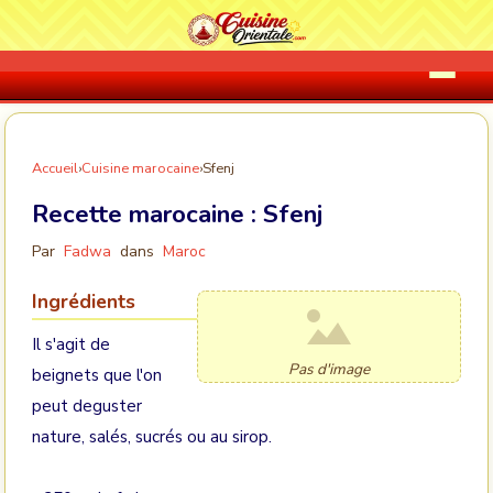
Accueil
›
Cuisine marocaine
›
Sfenj
Recette marocaine :
Sfenj
Par
Fadwa
dans
Maroc
Ingrédients
Il s'agit de
Pas d'image
beignets que l'on
peut deguster
nature, salés, sucrés ou au sirop.