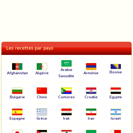
Les recettes par pays
Arabie
Bosnie
Afghanistan
Algérie
Arménie
Saoudite
Bulgarie
Chine
Comores
Croatie
Egypte
Espagne
Grèce
Irak
Iran
Israel