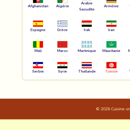
Arabie
Afghanistan
Algérie
Arménie
Saoudite
Espagne
Grèce
Irak
Iran
Mali
Maroc
Martinique
Mauritanie
Serbie
Syrie
Thaïlande
Tunisie
© 2026
Cuisine-o