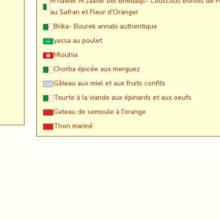
M'hawer M'zaafer bel Bnedaqs- Couscous Bônois de F
au Safran et Fleur d'Oranger
Brika- Bourek annabi authentique
yassa au poulet
Mlouhia
Chorba épicée aux merguez
Gâteau aux miel et aux fruits confits
Tourte à la viande aux épinards et aux oeufs
Gateau de semoule à l'orange
Thon mariné