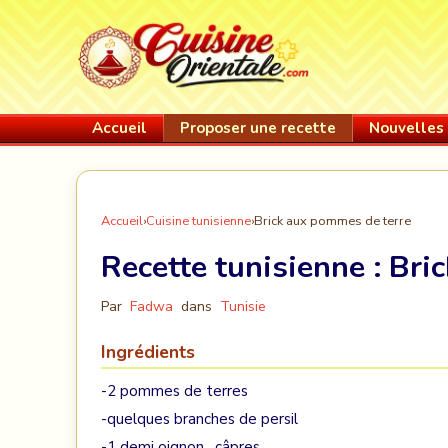
Accueil
Proposer une recette
Nouvelles 
Accueil
›
Cuisine tunisienne
›
Brick aux pommes de terre
Recette tunisienne :
Bri
Par
Fadwa
dans
Tunisie
Ingrédients
-2 pommes de terres
-quelques branches de persil
-1 demi oignon , câpres,