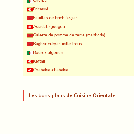
Chorba
Fricassé
Feuilles de brick farçies
Assidat zgougou
Galette de pomme de terre (mahkoda)
Baghrir crêpes mille trous
Bourek algerien
Keftaji
Chebakia-chabakia
Les bons plans de Cuisine Orientale