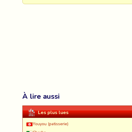
À lire aussi
Les plus lues
Youyou (patisserie)