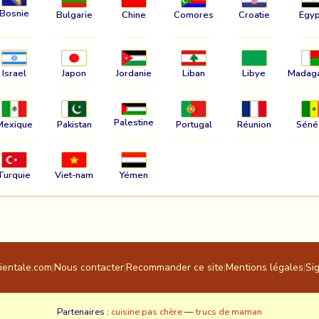
Bosnie
Bulgarie
Chine
Comores
Croatie
Egyp
Israel
Japon
Jordanie
Liban
Libye
Madag
Palestine
Mexique
Pakistan
Portugal
Réunion
Séné
Turquie
Viet-nam
Yémen
rientale.com
|
Nous contacter
|
Recommander ce site
|
Mentions légales
|
Si
Partenaires :
cuisine pas chère
—
trucs de maman