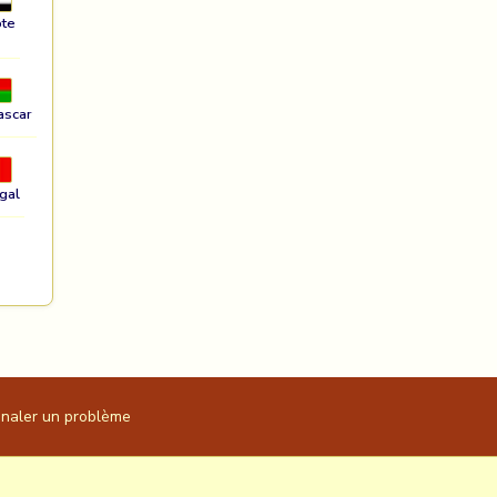
te
ascar
gal
gnaler un problème