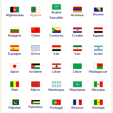
Arabie
Bosnie
Afghanistan
Algérie
Arménie
Saoudite
Bulgarie
Chine
Comores
Croatie
Egypte
Espagne
Grèce
Irak
Iran
Israel
Japon
Jordanie
Liban
Libye
Madagascar
Mali
Maroc
Martinique
Mauritanie
Mexique
Palestine
Pakistan
Portugal
Réunion
Sénégal