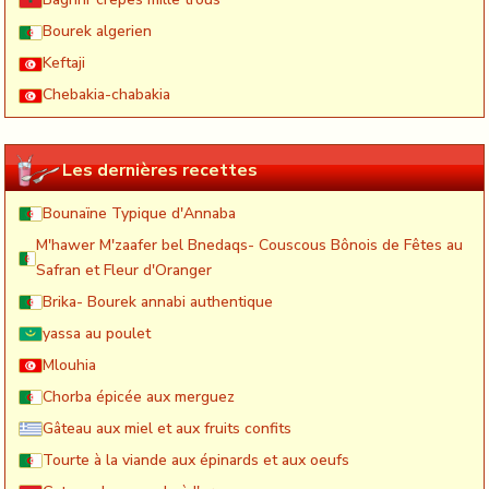
Bourek algerien
Keftaji
Chebakia-chabakia
Les dernières recettes
Bounaïne Typique d'Annaba
M'hawer M'zaafer bel Bnedaqs- Couscous Bônois de Fêtes au
Safran et Fleur d'Oranger
Brika- Bourek annabi authentique
yassa au poulet
Mlouhia
Chorba épicée aux merguez
Gâteau aux miel et aux fruits confits
Tourte à la viande aux épinards et aux oeufs