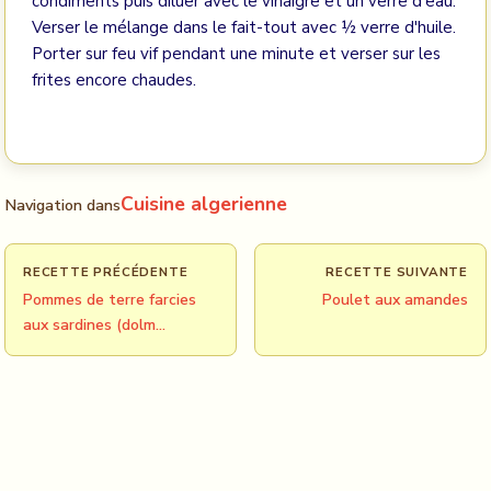
condiments puis diluer avec le vinaigre et un verre d'eau.
Verser le mélange dans le fait-tout avec ½ verre d'huile.
Porter sur feu vif pendant une minute et verser sur les
frites encore chaudes.
Cuisine algerienne
Navigation dans
RECETTE PRÉCÉDENTE
RECETTE SUIVANTE
Pommes de terre farcies
Poulet aux amandes
aux sardines (dolm…