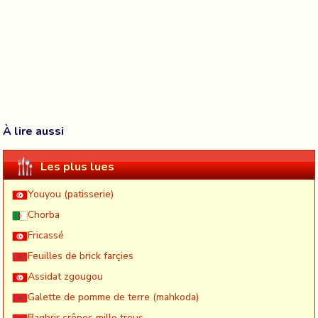
À lire aussi
Les plus lues
Youyou (patisserie)
Chorba
Fricassé
Feuilles de brick farçies
Assidat zgougou
Galette de pomme de terre (mahkoda)
Baghrir crêpes mille trous