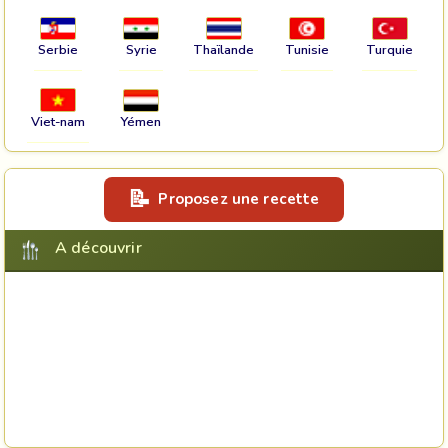
Serbie
Syrie
Thaïlande
Tunisie
Turquie
Viet-nam
Yémen
Proposez une recette
A découvrir