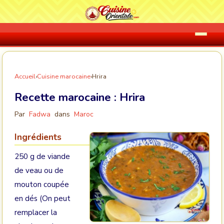
Accueil
›
Cuisine marocaine
›
Hrira
Recette marocaine :
Hrira
Par
Fadwa
dans
Maroc
Ingrédients
250 g de viande
de veau ou de
mouton coupée
en dés (On peut
remplacer la