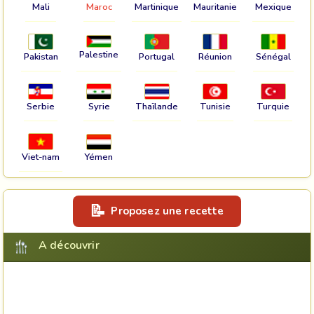
Mali
Maroc
Martinique
Mauritanie
Mexique
Palestine
Pakistan
Portugal
Réunion
Sénégal
Serbie
Syrie
Thaïlande
Tunisie
Turquie
Viet-nam
Yémen
Proposez une recette
A découvrir