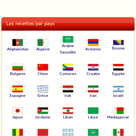
Les recettes par pays
Arabie
Bosnie
Afghanistan
Algérie
Arménie
Saoudite
Bulgarie
Chine
Comores
Croatie
Egypte
Espagne
Grèce
Irak
Iran
Israel
Japon
Jordanie
Liban
Libye
Madagascar