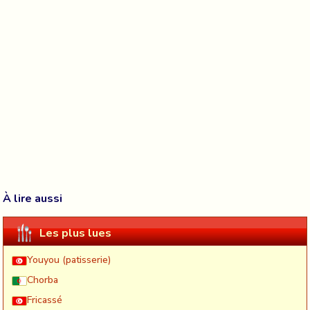
À lire aussi
Les plus lues
Youyou (patisserie)
Chorba
Fricassé