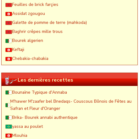
Feuilles de brick farçies
Assidat zgougou
Galette de pomme de terre (mahkoda)
Baghrir crêpes mille trous
Bourek algerien
Keftaji
Chebakia-chabakia
Les dernières recettes
Bounaïne Typique d'Annaba
M'hawer M'zaafer bel Bnedaqs- Couscous Bônois de Fêtes au
Safran et Fleur d'Oranger
Brika- Bourek annabi authentique
yassa au poulet
Mlouhia