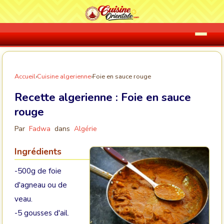
Accueil
›
Cuisine algerienne
›
Foie en sauce rouge
Recette algerienne :
Foie en sauce
rouge
Par
Fadwa
dans
Algérie
Ingrédients
-500g de foie
d'agneau ou de
veau.
-5 gousses d'ail.