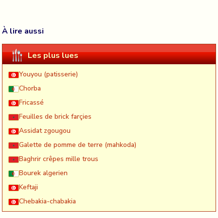
À lire aussi
Les plus lues
Youyou (patisserie)
Chorba
Fricassé
Feuilles de brick farçies
Assidat zgougou
Galette de pomme de terre (mahkoda)
Baghrir crêpes mille trous
Bourek algerien
Keftaji
Chebakia-chabakia