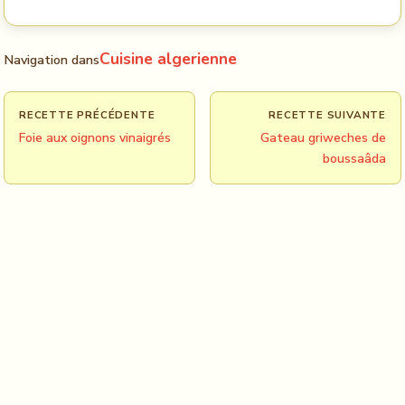
Cuisine algerienne
Navigation dans
RECETTE PRÉCÉDENTE
RECETTE SUIVANTE
Foie aux oignons vinaigrés
Gateau griweches de
boussaâda