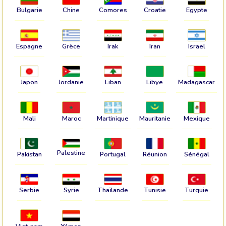
Bulgarie
Chine
Comores
Croatie
Egypte
Espagne
Grèce
Irak
Iran
Israel
Japon
Jordanie
Liban
Libye
Madagascar
Mali
Maroc
Martinique
Mauritanie
Mexique
Palestine
Pakistan
Portugal
Réunion
Sénégal
Serbie
Syrie
Thaïlande
Tunisie
Turquie