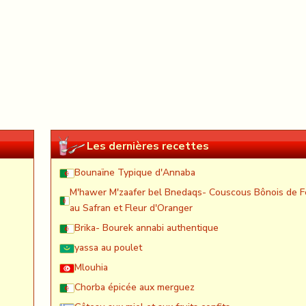
Les dernières recettes
Bounaïne Typique d'Annaba
M'hawer M'zaafer bel Bnedaqs- Couscous Bônois de F
au Safran et Fleur d'Oranger
Brika- Bourek annabi authentique
yassa au poulet
Mlouhia
Chorba épicée aux merguez