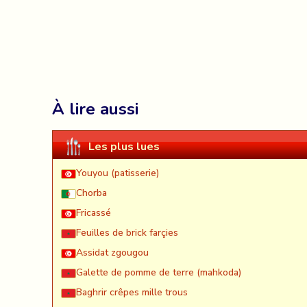
À lire aussi
Les plus lues
Youyou (patisserie)
Chorba
Fricassé
Feuilles de brick farçies
Assidat zgougou
Galette de pomme de terre (mahkoda)
Baghrir crêpes mille trous