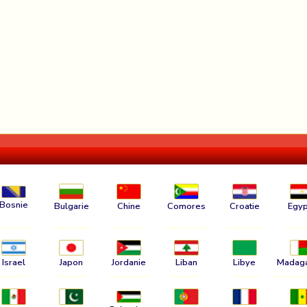
Bosnie
Bulgarie
Chine
Comores
Croatie
Egyp
Israel
Japon
Jordanie
Liban
Libye
Madag