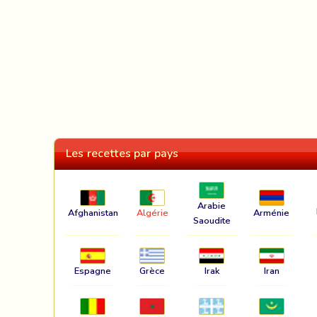
Les recettes par pays
Arabie
Afghanistan
Algérie
Arménie
Saoudite
Espagne
Grèce
Irak
Iran