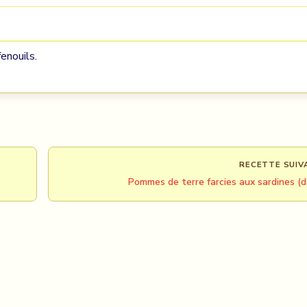
enouils.
RECETTE SUIV
Pommes de terre farcies aux sardines (