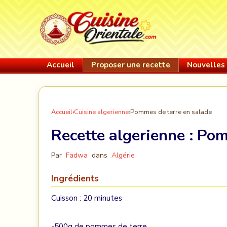
Accueil
Proposer une recette
Nouvelles 
Accueil
›
Cuisine algerienne
›
Pommes de terre en salade
Recette algerienne :
Pom
Par
Fadwa
dans
Algérie
Ingrédients
Cuisson : 20 minutes
-500g de pommes de terre