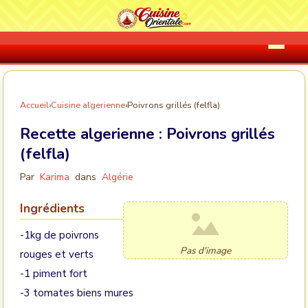
Accueil
›
Cuisine algerienne
›
Poivrons grillés (felfla)
Recette algerienne :
Poivrons grillés
(felfla)
Par
Karima
dans
Algérie
Ingrédients
-1kg de poivrons
Pas d'image
rouges et verts
-1 piment fort
-3 tomates biens mures