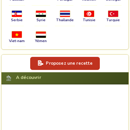
Serbie
Syrie
Thaïlande
Tunisie
Turquie
Viet-nam
Yémen
Proposez une recette
A découvrir