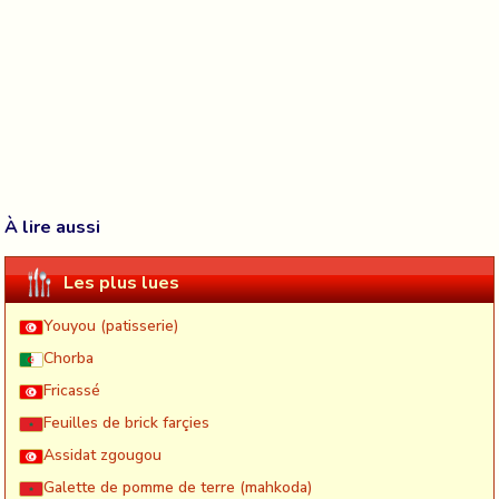
À lire aussi
Les plus lues
Youyou (patisserie)
Chorba
Fricassé
Feuilles de brick farçies
Assidat zgougou
Galette de pomme de terre (mahkoda)