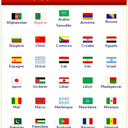
Arabie
Bosnie
Afghanistan
Algérie
Arménie
Saoudite
Bulgarie
Chine
Comores
Croatie
Egypte
Espagne
Grèce
Irak
Iran
Israel
Japon
Jordanie
Liban
Libye
Madagascar
Mali
Maroc
Martinique
Mauritanie
Mexique
Palestine
Pakistan
Portugal
Réunion
Sénégal