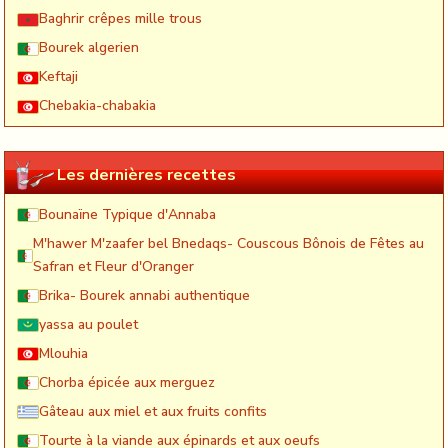
Baghrir crêpes mille trous
Bourek algerien
Keftaji
Chebakia-chabakia
Les dernières recettes
Bounaïne Typique d'Annaba
M'hawer M'zaafer bel Bnedaqs- Couscous Bônois de Fêtes au
Safran et Fleur d'Oranger
Brika- Bourek annabi authentique
yassa au poulet
Mlouhia
Chorba épicée aux merguez
Gâteau aux miel et aux fruits confits
Tourte à la viande aux épinards et aux oeufs