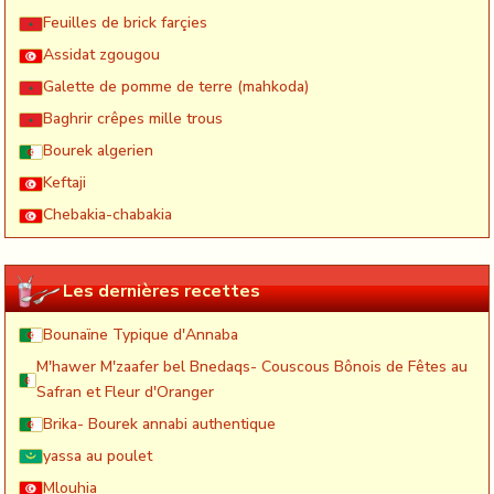
Feuilles de brick farçies
Assidat zgougou
Galette de pomme de terre (mahkoda)
Baghrir crêpes mille trous
Bourek algerien
Keftaji
Chebakia-chabakia
Les dernières recettes
Bounaïne Typique d'Annaba
M'hawer M'zaafer bel Bnedaqs- Couscous Bônois de Fêtes au
Safran et Fleur d'Oranger
Brika- Bourek annabi authentique
yassa au poulet
Mlouhia