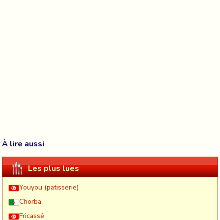
À lire aussi
Les plus lues
Youyou (patisserie)
Chorba
Fricassé