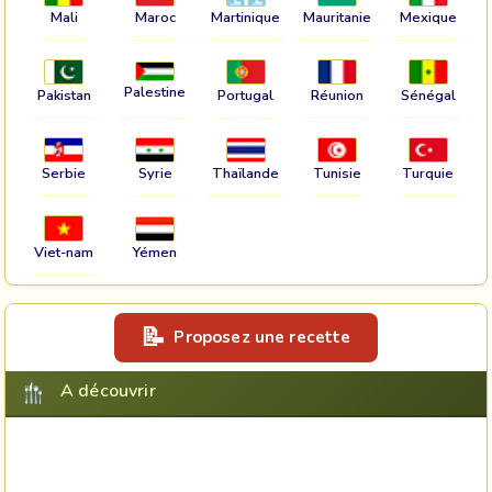
Mali
Maroc
Martinique
Mauritanie
Mexique
Palestine
Pakistan
Portugal
Réunion
Sénégal
Serbie
Syrie
Thaïlande
Tunisie
Turquie
Viet-nam
Yémen
Proposez une recette
A découvrir