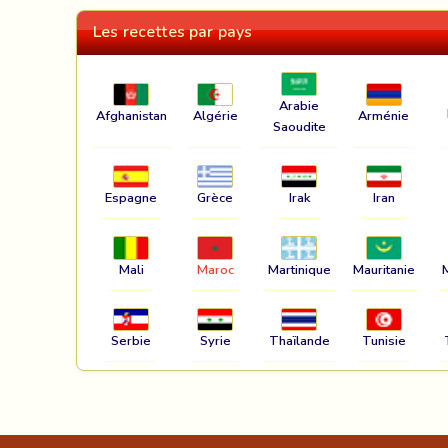
Les recettes par pays
Arabie
Afghanistan
Algérie
Arménie
Saoudite
Espagne
Grèce
Irak
Iran
Mali
Maroc
Martinique
Mauritanie
Serbie
Syrie
Thaïlande
Tunisie