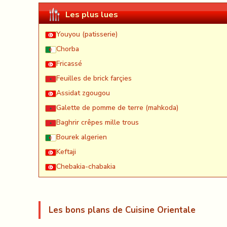
Les plus lues
Youyou (patisserie)
Chorba
Fricassé
Feuilles de brick farçies
Assidat zgougou
Galette de pomme de terre (mahkoda)
Baghrir crêpes mille trous
Bourek algerien
Keftaji
Chebakia-chabakia
Les bons plans de Cuisine Orientale