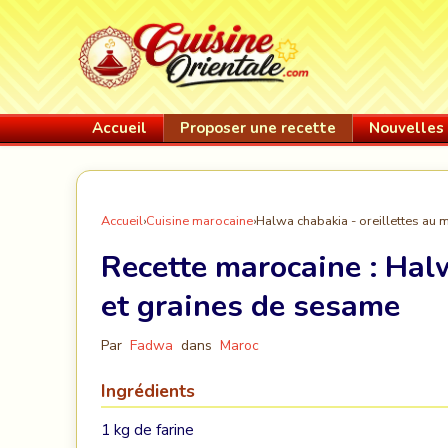
Accueil
Proposer une recette
Nouvelles 
Accueil
›
Cuisine marocaine
›
Halwa chabakia - oreillettes au 
Recette marocaine :
Halw
et graines de sesame
Par
Fadwa
dans
Maroc
Ingrédients
1 kg de farine