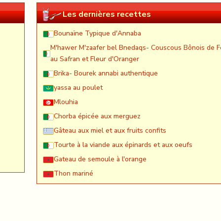
Les dernières recettes
Bounaïne Typique d'Annaba
M'hawer M'zaafer bel Bnedaqs- Couscous Bônois de F
au Safran et Fleur d'Oranger
Brika- Bourek annabi authentique
yassa au poulet
Mlouhia
Chorba épicée aux merguez
Gâteau aux miel et aux fruits confits
Tourte à la viande aux épinards et aux oeufs
Gateau de semoule à l'orange
Thon mariné