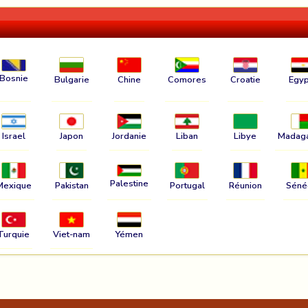
Bosnie
Bulgarie
Chine
Comores
Croatie
Egyp
Israel
Japon
Jordanie
Liban
Libye
Madag
Palestine
Mexique
Pakistan
Portugal
Réunion
Séné
Turquie
Viet-nam
Yémen