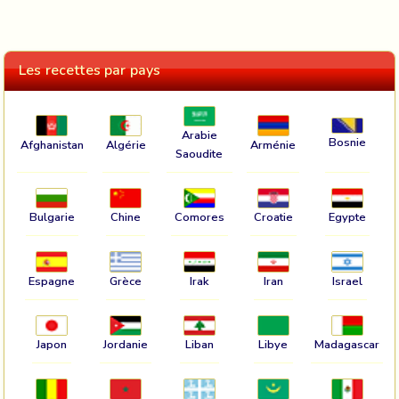
Les recettes par pays
Arabie
Bosnie
Afghanistan
Algérie
Arménie
Saoudite
Bulgarie
Chine
Comores
Croatie
Egypte
Espagne
Grèce
Irak
Iran
Israel
Japon
Jordanie
Liban
Libye
Madagascar