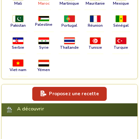
Mali
Maroc
Martinique
Mauritanie
Mexique
Palestine
Pakistan
Portugal
Réunion
Sénégal
Serbie
Syrie
Thaïlande
Tunisie
Turquie
Viet-nam
Yémen
Proposez une recette
A découvrir