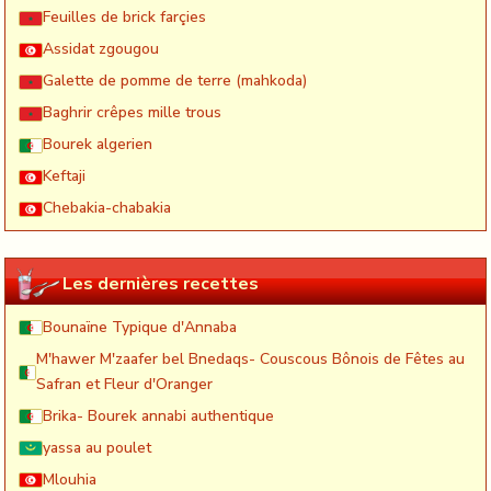
Feuilles de brick farçies
Assidat zgougou
Galette de pomme de terre (mahkoda)
Baghrir crêpes mille trous
Bourek algerien
Keftaji
Chebakia-chabakia
Les dernières recettes
Bounaïne Typique d'Annaba
M'hawer M'zaafer bel Bnedaqs- Couscous Bônois de Fêtes au
Safran et Fleur d'Oranger
Brika- Bourek annabi authentique
yassa au poulet
Mlouhia