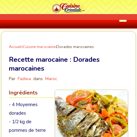
Accueil
›
Cuisine marocaine
›
Dorades marocaines
Recette marocaine :
Dorades
marocaines
Par
Fadwa
dans
Maroc
Ingrédients
- 4 Moyennes
dorades
- 1/2 kg de
pommes de terre