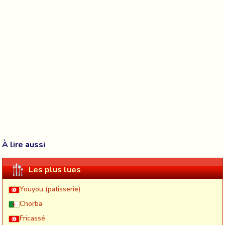
À lire aussi
Les plus lues
Youyou (patisserie)
Chorba
Fricassé