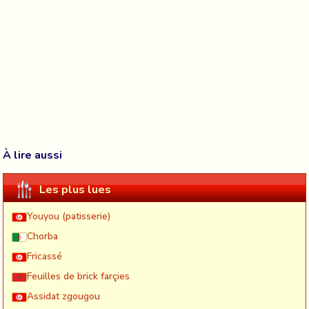
À lire aussi
Les plus lues
Youyou (patisserie)
Chorba
Fricassé
Feuilles de brick farçies
Assidat zgougou