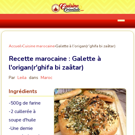
Accueil
›
Cuisine marocaine
›
Galette à l'origan(r'ghifa bi zaâtar)
Recette marocaine :
Galette à
l'origan(r'ghifa bi zaâtar)
Par
Leila
dans
Maroc
Ingrédients
-500g de farine
-2 cuillerée à
soupe d'huile
-Une demie