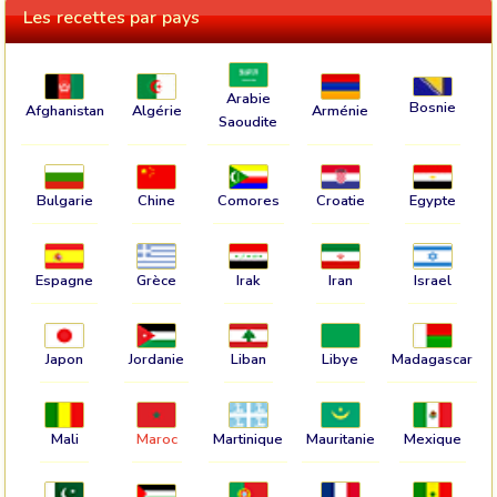
Les recettes par pays
Arabie
Bosnie
Afghanistan
Algérie
Arménie
Saoudite
Bulgarie
Chine
Comores
Croatie
Egypte
Espagne
Grèce
Irak
Iran
Israel
Japon
Jordanie
Liban
Libye
Madagascar
Mali
Maroc
Martinique
Mauritanie
Mexique