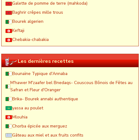
Galette de pomme de terre (mahkoda)
Baghrir crêpes mille trous
Bourek algerien
Keftaji
Chebakia-chabakia
Les dernières recettes
Bounaïne Typique d'Annaba
M'hawer M'zaafer bel Bnedaqs- Couscous Bônois de Fêtes au
Safran et Fleur d'Oranger
Brika- Bourek annabi authentique
yassa au poulet
Mlouhia
Chorba épicée aux merguez
Gâteau aux miel et aux fruits confits