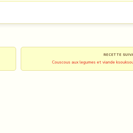
RECETTE SUIV
Couscous aux legumes et viande ksoukso