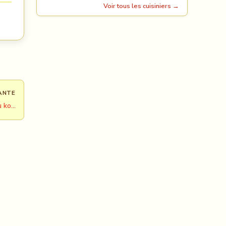
Voir tous les cuisiniers →
ANTE
u ko…