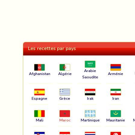
Les recettes par pays
Arabie
Afghanistan
Algérie
Arménie
Saoudite
Espagne
Grèce
Irak
Iran
Mali
Maroc
Martinique
Mauritanie