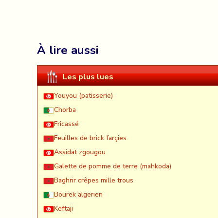
À lire aussi
Les plus lues
Youyou (patisserie)
Chorba
Fricassé
Feuilles de brick farçies
Assidat zgougou
Galette de pomme de terre (mahkoda)
Baghrir crêpes mille trous
Bourek algerien
Keftaji