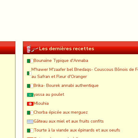
Les dernières recettes
Bounaïne Typique d'Annaba
M'hawer M'zaafer bel Bnedaqs- Couscous Bônois de F
au Safran et Fleur d'Oranger
Brika- Bourek annabi authentique
yassa au poulet
Mlouhia
Chorba épicée aux merguez
Gâteau aux miel et aux fruits confits
Tourte à la viande aux épinards et aux oeufs