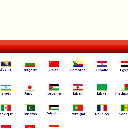
Bosnie
Bulgarie
Chine
Comores
Croatie
Egyp
Israel
Japon
Jordanie
Liban
Libye
Madag
Palestine
Mexique
Pakistan
Portugal
Réunion
Séné