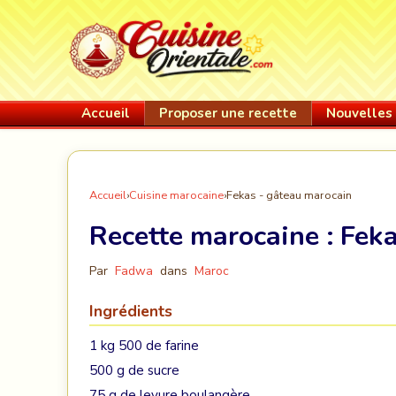
Accueil
Proposer une recette
Nouvelles 
Accueil
›
Cuisine marocaine
›
Fekas - gâteau marocain
Recette marocaine :
Feka
Par
Fadwa
dans
Maroc
Ingrédients
1 kg 500 de farine
500 g de sucre
75 g de levure boulangère