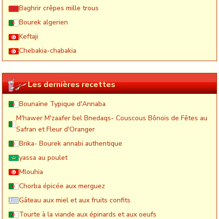
Baghrir crêpes mille trous
Bourek algerien
Keftaji
Chebakia-chabakia
Les dernières recettes
Bounaïne Typique d'Annaba
M'hawer M'zaafer bel Bnedaqs- Couscous Bônois de Fêtes au
Safran et Fleur d'Oranger
Brika- Bourek annabi authentique
yassa au poulet
Mlouhia
Chorba épicée aux merguez
Gâteau aux miel et aux fruits confits
Tourte à la viande aux épinards et aux oeufs