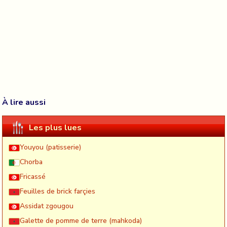
À lire aussi
Les plus lues
Youyou (patisserie)
Chorba
Fricassé
Feuilles de brick farçies
Assidat zgougou
Galette de pomme de terre (mahkoda)