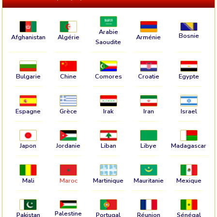
Arabie
Bosnie
Afghanistan
Algérie
Arménie
Saoudite
Bulgarie
Chine
Comores
Croatie
Egypte
Espagne
Grèce
Irak
Iran
Israel
Japon
Jordanie
Liban
Libye
Madagascar
Mali
Maroc
Martinique
Mauritanie
Mexique
Palestine
Pakistan
Portugal
Réunion
Sénégal