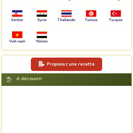
Serbie
Syrie
Thaïlande
Tunisie
Turquie
Viet-nam
Yémen
Proposez une recette
A découvrir