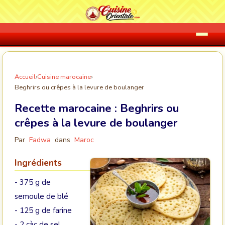
Accueil
›
Cuisine marocaine
›
Beghrirs ou crêpes à la levure de boulanger
Recette marocaine :
Beghrirs ou
crêpes à la levure de boulanger
Par
Fadwa
dans
Maroc
Ingrédients
- 375 g de
semoule de blé
- 125 g de farine
- 2 càc de sel