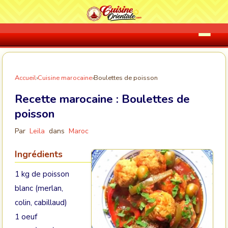
Accueil
›
Cuisine marocaine
›
Boulettes de poisson
Recette marocaine :
Boulettes de
poisson
Par
Leila
dans
Maroc
Ingrédients
1 kg de poisson
blanc (merlan,
colin, cabillaud)
1 oeuf