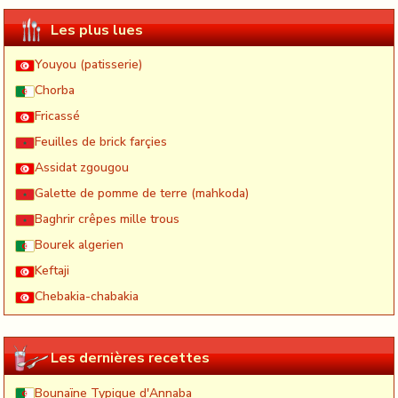
Les plus lues
Youyou (patisserie)
Chorba
Fricassé
Feuilles de brick farçies
Assidat zgougou
Galette de pomme de terre (mahkoda)
Baghrir crêpes mille trous
Bourek algerien
Keftaji
Chebakia-chabakia
Les dernières recettes
Bounaïne Typique d'Annaba