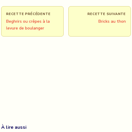
RECETTE PRÉCÉDENTE
RECETTE SUIVANTE
Beghrirs ou crêpes à la
Bricks au thon
levure de boulanger
À lire aussi