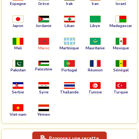
Espagne
Grèce
Irak
Iran
Israel
Japon
Jordanie
Liban
Libye
Madagascar
Mali
Maroc
Martinique
Mauritanie
Mexique
Palestine
Pakistan
Portugal
Réunion
Sénégal
Serbie
Syrie
Thaïlande
Tunisie
Turquie
Viet-nam
Yémen
Proposez une recette