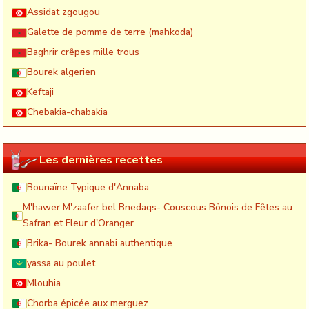
Assidat zgougou
Galette de pomme de terre (mahkoda)
Baghrir crêpes mille trous
Bourek algerien
Keftaji
Chebakia-chabakia
Les dernières recettes
Bounaïne Typique d'Annaba
M'hawer M'zaafer bel Bnedaqs- Couscous Bônois de Fêtes au
Safran et Fleur d'Oranger
Brika- Bourek annabi authentique
yassa au poulet
Mlouhia
Chorba épicée aux merguez