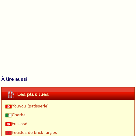
À lire aussi
Les plus lues
Youyou (patisserie)
Chorba
Fricassé
Feuilles de brick farçies