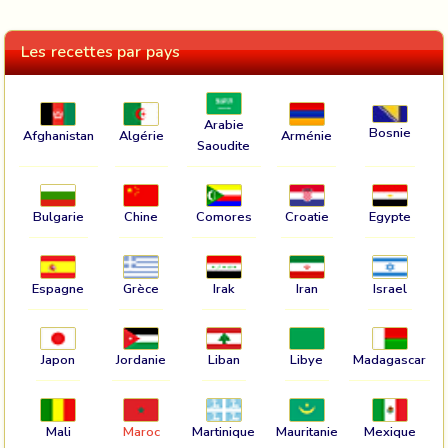
Les recettes par pays
Arabie
Bosnie
Afghanistan
Algérie
Arménie
Saoudite
Bulgarie
Chine
Comores
Croatie
Egypte
Espagne
Grèce
Irak
Iran
Israel
Japon
Jordanie
Liban
Libye
Madagascar
Mali
Maroc
Martinique
Mauritanie
Mexique