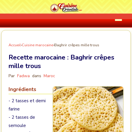
Accueil
›
Cuisine marocaine
›
Baghrir crêpes mille trous
Recette marocaine :
Baghrir crêpes
mille trous
Par
Fadwa
dans
Maroc
Ingrédients
- 2 tasses et demi
farine
- 2 tasses de
semoule