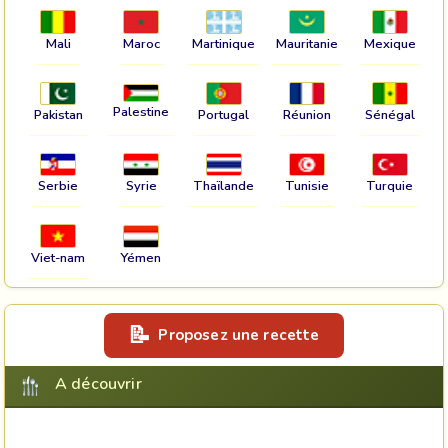
Mali
Maroc
Martinique
Mauritanie
Mexique
Palestine
Pakistan
Portugal
Réunion
Sénégal
Serbie
Syrie
Thaïlande
Tunisie
Turquie
Viet-nam
Yémen
Proposez une recette
A découvrir