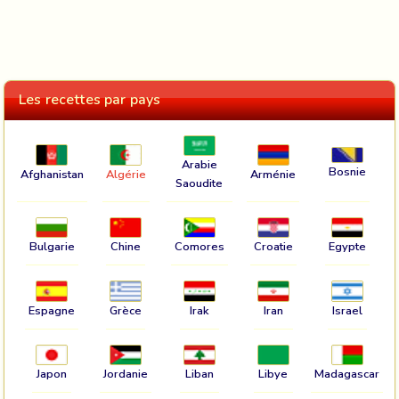
Les recettes par pays
Arabie
Bosnie
Afghanistan
Algérie
Arménie
Saoudite
Bulgarie
Chine
Comores
Croatie
Egypte
Espagne
Grèce
Irak
Iran
Israel
Japon
Jordanie
Liban
Libye
Madagascar