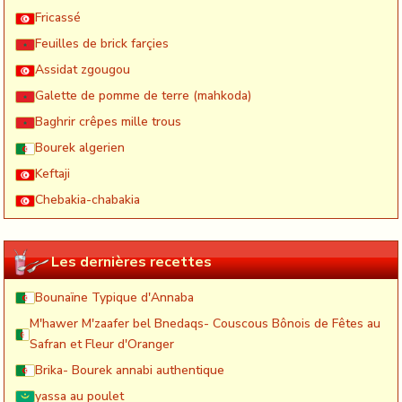
Fricassé
Feuilles de brick farçies
Assidat zgougou
Galette de pomme de terre (mahkoda)
Baghrir crêpes mille trous
Bourek algerien
Keftaji
Chebakia-chabakia
Les dernières recettes
Bounaïne Typique d'Annaba
M'hawer M'zaafer bel Bnedaqs- Couscous Bônois de Fêtes au
Safran et Fleur d'Oranger
Brika- Bourek annabi authentique
yassa au poulet