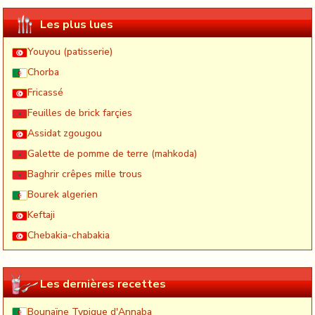
Les plus lues
Youyou (patisserie)
Chorba
Fricassé
Feuilles de brick farçies
Assidat zgougou
Galette de pomme de terre (mahkoda)
Baghrir crêpes mille trous
Bourek algerien
Keftaji
Chebakia-chabakia
Les dernières recettes
Bounaïne Typique d'Annaba