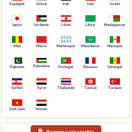
Espagne
Grèce
Irak
Iran
Israel
Japon
Jordanie
Liban
Libye
Madagascar
Mali
Maroc
Martinique
Mauritanie
Mexique
Palestine
Pakistan
Portugal
Réunion
Sénégal
Serbie
Syrie
Thaïlande
Tunisie
Turquie
Viet-nam
Yémen
Proposez une recette