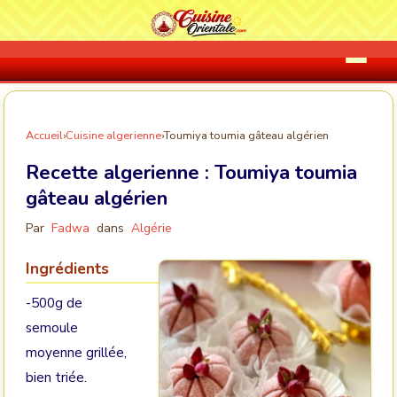
Accueil
›
Cuisine algerienne
›
Toumiya toumia gâteau algérien
Recette algerienne :
Toumiya toumia
gâteau algérien
Par
Fadwa
dans
Algérie
Ingrédients
-500g de
semoule
moyenne grillée,
bien triée.