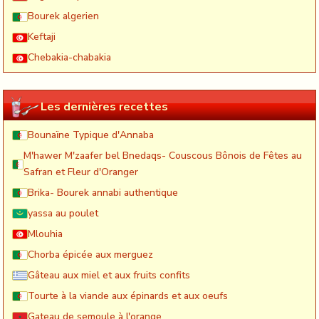
Bourek algerien
Keftaji
Chebakia-chabakia
Les dernières recettes
Bounaïne Typique d'Annaba
M'hawer M'zaafer bel Bnedaqs- Couscous Bônois de Fêtes au
Safran et Fleur d'Oranger
Brika- Bourek annabi authentique
yassa au poulet
Mlouhia
Chorba épicée aux merguez
Gâteau aux miel et aux fruits confits
Tourte à la viande aux épinards et aux oeufs
Gateau de semoule à l'orange