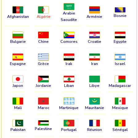
Arabie
Bosnie
Afghanistan
Algérie
Arménie
Saoudite
Bulgarie
Chine
Comores
Croatie
Egypte
Espagne
Grèce
Irak
Iran
Israel
Japon
Jordanie
Liban
Libye
Madagascar
Mali
Maroc
Martinique
Mauritanie
Mexique
Palestine
Pakistan
Portugal
Réunion
Sénégal