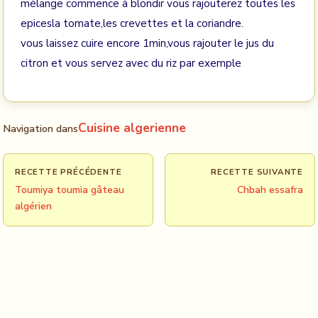
mélange commence à blondir vous rajouterez toutes les
epicesla tomate,les crevettes et la coriandre.
vous laissez cuire encore 1min,vous rajouter le jus du
citron et vous servez avec du riz par exemple
Cuisine algerienne
Navigation dans
RECETTE PRÉCÉDENTE
RECETTE SUIVANTE
Toumiya toumia gâteau
Chbah essafra
algérien