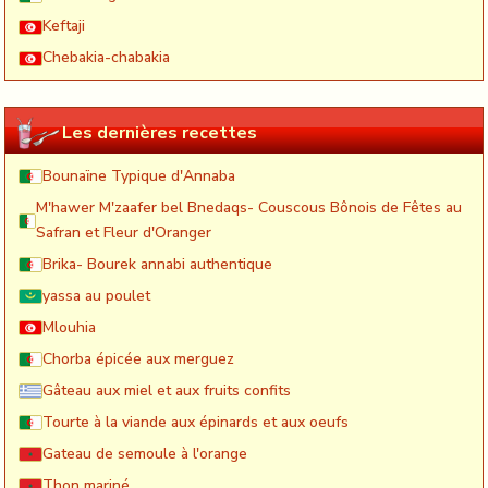
Keftaji
Chebakia-chabakia
Les dernières recettes
Bounaïne Typique d'Annaba
M'hawer M'zaafer bel Bnedaqs- Couscous Bônois de Fêtes au
Safran et Fleur d'Oranger
Brika- Bourek annabi authentique
yassa au poulet
Mlouhia
Chorba épicée aux merguez
Gâteau aux miel et aux fruits confits
Tourte à la viande aux épinards et aux oeufs
Gateau de semoule à l'orange
Thon mariné