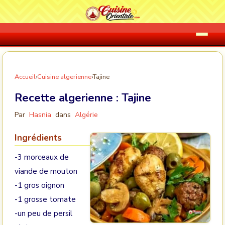
Accueil
›
Cuisine algerienne
›
Tajine
Recette algerienne :
Tajine
Par
Hasnia
dans
Algérie
Ingrédients
-3 morceaux de
viande de mouton
-1 gros oignon
-1 grosse tomate
-un peu de persil