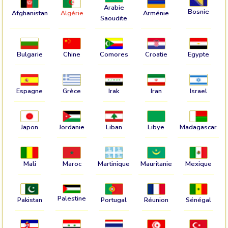
Arabie
Bosnie
Afghanistan
Algérie
Arménie
Saoudite
Bulgarie
Chine
Comores
Croatie
Egypte
Espagne
Grèce
Irak
Iran
Israel
Japon
Jordanie
Liban
Libye
Madagascar
Mali
Maroc
Martinique
Mauritanie
Mexique
Palestine
Pakistan
Portugal
Réunion
Sénégal