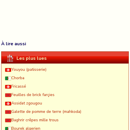
À lire aussi
Les plus lues
Youyou (patisserie)
Chorba
Fricassé
Feuilles de brick farçies
Assidat zgougou
Galette de pomme de terre (mahkoda)
Baghrir crêpes mille trous
Bourek algerien