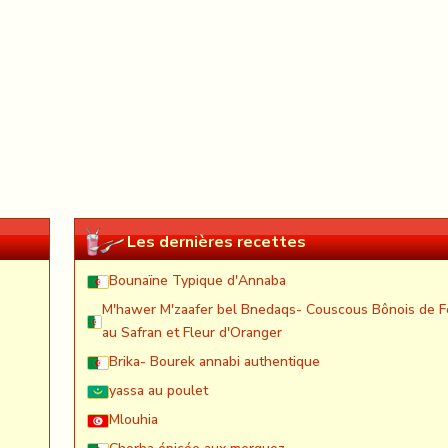
Les dernières recettes
Bounaïne Typique d'Annaba
M'hawer M'zaafer bel Bnedaqs- Couscous Bônois de F
au Safran et Fleur d'Oranger
Brika- Bourek annabi authentique
yassa au poulet
Mlouhia