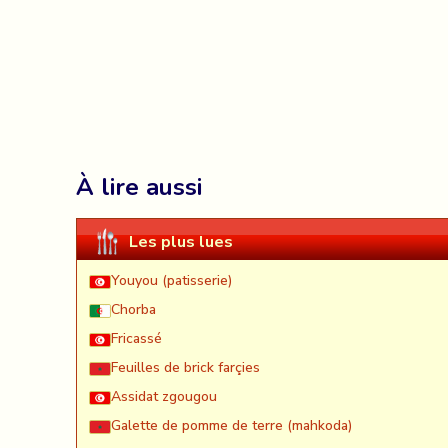
À lire aussi
Les plus lues
Youyou (patisserie)
Chorba
Fricassé
Feuilles de brick farçies
Assidat zgougou
Galette de pomme de terre (mahkoda)