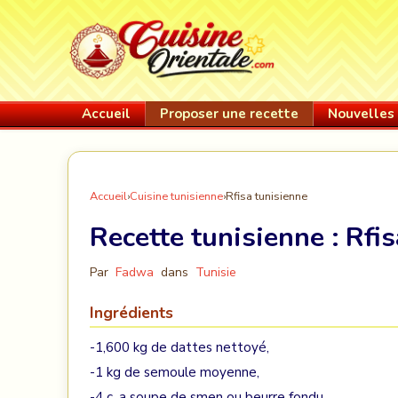
Accueil
Proposer une recette
Nouvelles 
Accueil
›
Cuisine tunisienne
›
Rfisa tunisienne
Recette tunisienne :
Rfis
Par
Fadwa
dans
Tunisie
Ingrédients
-1,600 kg de dattes nettoyé,
-1 kg de semoule moyenne,
-4 c. a soupe de smen ou beurre fondu