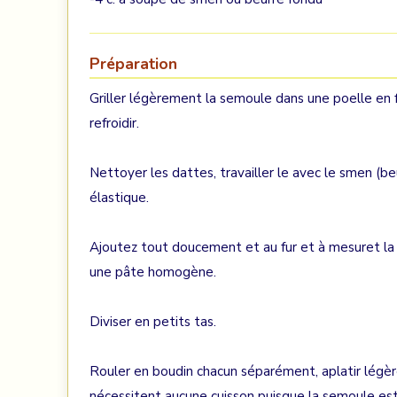
Préparation
Griller légèrement la semoule dans une poelle en f
refroidir.
Nettoyer les dattes, travailler le avec le smen (be
élastique.
Ajoutez tout doucement et au fur et à mesuret la 
une pâte homogène.
Diviser en petits tas.
Rouler en boudin chacun séparément, aplatir légè
nécessitent aucune cuisson puisque la semoule est 